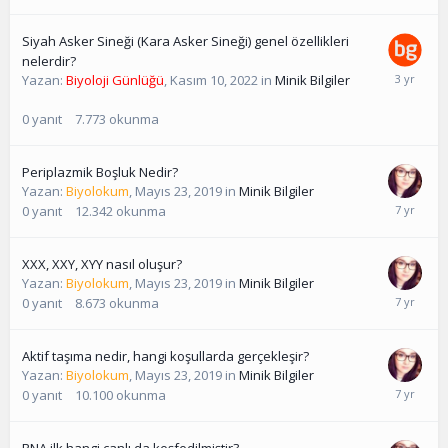
Siyah Asker Sineği (Kara Asker Sineği) genel özellikleri
nelerdir?
Yazan:
Biyoloji Günlüğü
,
Kasım 10, 2022
in
Minik Bilgiler
0
yanıt
7.773
okunma
Periplazmik Boşluk Nedir?
Yazan:
Biyolokum
,
Mayıs 23, 2019
in
Minik Bilgiler
0
yanıt
12.342
okunma
XXX, XXY, XYY nasıl oluşur?
Yazan:
Biyolokum
,
Mayıs 23, 2019
in
Minik Bilgiler
0
yanıt
8.673
okunma
Aktif taşıma nedir, hangi koşullarda gerçekleşir?
Yazan:
Biyolokum
,
Mayıs 23, 2019
in
Minik Bilgiler
0
yanıt
10.100
okunma