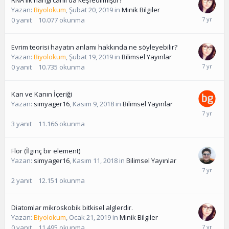
RNA ilk hangi canlı da keşfedilmiştir?
Yazan:
Biyolokum
,
Şubat 20, 2019
in
Minik Bilgiler
0
yanıt
10.077
okunma
Evrim teorisi hayatın anlamı hakkında ne söyleyebilir?
Yazan:
Biyolokum
,
Şubat 19, 2019
in
Bilimsel Yayınlar
0
yanıt
10.735
okunma
Kan ve Kanın İçeriği
Yazan:
simyager16
,
Kasım 9, 2018
in
Bilimsel Yayınlar
3
yanıt
11.166
okunma
Flor (İlginç bir element)
Yazan:
simyager16
,
Kasım 11, 2018
in
Bilimsel Yayınlar
2
yanıt
12.151
okunma
Diatomlar mikroskobik bitkisel alglerdir.
Yazan:
Biyolokum
,
Ocak 21, 2019
in
Minik Bilgiler
0
yanıt
11.495
okunma