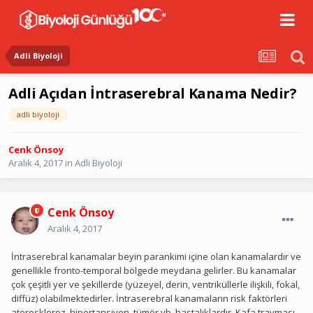
Adli Biyoloji
Adli Açıdan İntraserebral Kanama Nedir?
adli biyoloji
Cenk Önsoy
Aralık 4, 2017
in
Adli Biyoloji
Cenk Önsoy
Aralık 4, 2017
İntraserebral kanamalar beyin parankimi içine olan kanamalardır ve
genellikle fronto-temporal bölgede meydana gelirler. Bu kanamalar
çok çeşitli yer ve şekillerde (yüzeyel, derin, ventriküllerle ilişkili, fokal,
diffüz) olabilmektedirler. İntraserebral kanamaların risk faktörleri
ateroskleroz, hipertansiyon, tümör vb. hastalıklardır. Kafa travması