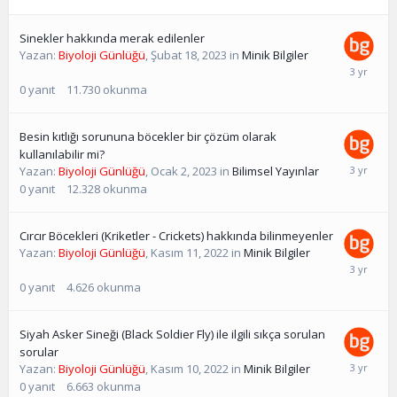
Sinekler hakkında merak edilenler
Yazan:
Biyoloji Günlüğü
,
Şubat 18, 2023
in
Minik Bilgiler
0
yanıt
11.730
okunma
Besin kıtlığı sorununa böcekler bir çözüm olarak
kullanılabilir mi?
Yazan:
Biyoloji Günlüğü
,
Ocak 2, 2023
in
Bilimsel Yayınlar
0
yanıt
12.328
okunma
Cırcır Böcekleri (Kriketler - Crickets) hakkında bilinmeyenler
Yazan:
Biyoloji Günlüğü
,
Kasım 11, 2022
in
Minik Bilgiler
0
yanıt
4.626
okunma
Siyah Asker Sineği (Black Soldier Fly) ile ilgili sıkça sorulan
sorular
Yazan:
Biyoloji Günlüğü
,
Kasım 10, 2022
in
Minik Bilgiler
0
yanıt
6.663
okunma