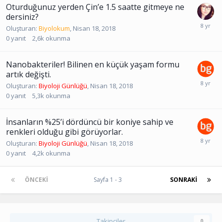
Oturduğunuz yerden Çin’e 1.5 saatte gitmeye ne
dersiniz?
Oluşturan:
Biyolokum
,
Nisan 18, 2018
0
yanıt
2,6k
okunma
Nanobakteriler! Bilinen en küçük yaşam formu
artık değişti.
Oluşturan:
Biyoloji Günlüğü
,
Nisan 18, 2018
0
yanıt
5,3k
okunma
İnsanların %25’i dördüncü bir koniye sahip ve
renkleri olduğu gibi görüyorlar.
Oluşturan:
Biyoloji Günlüğü
,
Nisan 18, 2018
0
yanıt
4,2k
okunma
ÖNCEKI
Sayfa 1 - 3
SONRAKI
Takipçiler
0