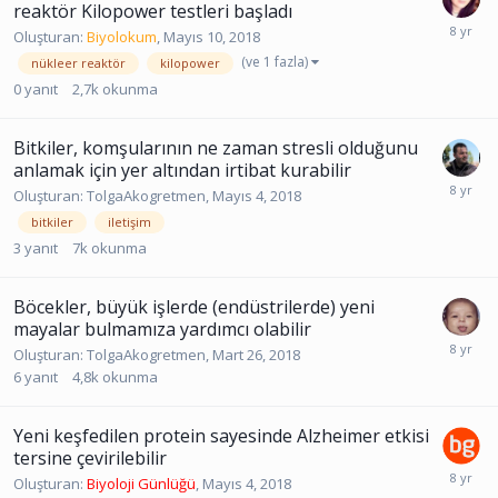
reaktör Kilopower testleri başladı
Oluşturan:
Biyolokum
,
Mayıs 10, 2018
(ve 1 fazla)
nükleer reaktör
kilopower
0
yanıt
2,7k
okunma
Bitkiler, komşularının ne zaman stresli olduğunu
anlamak için yer altından irtibat kurabilir
Oluşturan:
TolgaAkogretmen
,
Mayıs 4, 2018
bitkiler
iletişim
3
yanıt
7k
okunma
Böcekler, büyük işlerde (endüstrilerde) yeni
mayalar bulmamıza yardımcı olabilir
Oluşturan:
TolgaAkogretmen
,
Mart 26, 2018
6
yanıt
4,8k
okunma
Yeni keşfedilen protein sayesinde Alzheimer etkisi
tersine çevirilebilir
Oluşturan:
Biyoloji Günlüğü
,
Mayıs 4, 2018