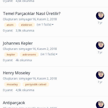
0
yanıt
4,6k
okunma
Temel Parçacıklar Nasıl Üretilir?
Oluşturan:
simyager16
,
Kasım 2, 2018
(ve 1 fazla)
atom
elektron
0
yanıt
3,9k
okunma
Johannes Kepler
Oluşturan:
simyager16
,
Kasım 2, 2018
(ve 1 fazla)
kepler
astronomi
0
yanıt
4k
okunma
Henry Moseley
Oluşturan:
simyager16
,
Kasım 2, 2018
moseley
periyodik cetvel
0
yanıt
4,9k
okunma
Antiparçacık