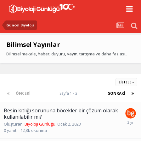
Güncel Biyoloji
Bilimsel Yayınlar
Bilimsel makale, haber, duyuru, yayın, tartışma ve daha fazlası..
LISTELE
ÖNCEKI
Sayfa 1 - 3
SONRAKI
Besin kıtlığı sorununa böcekler bir çözüm olarak
kullanılabilir mi?
Oluşturan:
Biyoloji Günlüğü
,
Ocak 2, 2023
0
yanıt
12,3k
okunma