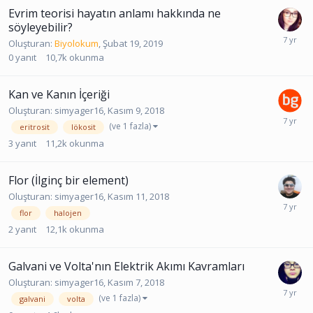
Evrim teorisi hayatın anlamı hakkında ne
söyleyebilir?
Oluşturan:
Biyolokum
,
Şubat 19, 2019
0
yanıt
10,7k
okunma
Kan ve Kanın İçeriği
Oluşturan:
simyager16
,
Kasım 9, 2018
(ve 1 fazla)
eritrosit
lökosit
3
yanıt
11,2k
okunma
Flor (İlginç bir element)
Oluşturan:
simyager16
,
Kasım 11, 2018
flor
halojen
2
yanıt
12,1k
okunma
Galvani ve Volta'nın Elektrik Akımı Kavramları
Oluşturan:
simyager16
,
Kasım 7, 2018
(ve 1 fazla)
galvani
volta