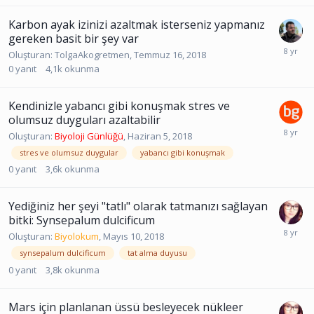
Karbon ayak izinizi azaltmak isterseniz yapmanız
gereken basit bir şey var
Oluşturan:
TolgaAkogretmen
,
Temmuz 16, 2018
0
yanıt
4,1k
okunma
Kendinizle yabancı gibi konuşmak stres ve
olumsuz duyguları azaltabilir
Oluşturan:
Biyoloji Günlüğü
,
Haziran 5, 2018
stres ve olumsuz duygular
yabancı gibi konuşmak
0
yanıt
3,6k
okunma
Yediğiniz her şeyi "tatlı" olarak tatmanızı sağlayan
bitki: Synsepalum dulcificum
Oluşturan:
Biyolokum
,
Mayıs 10, 2018
synsepalum dulcificum
tat alma duyusu
0
yanıt
3,8k
okunma
Mars için planlanan üssü besleyecek nükleer