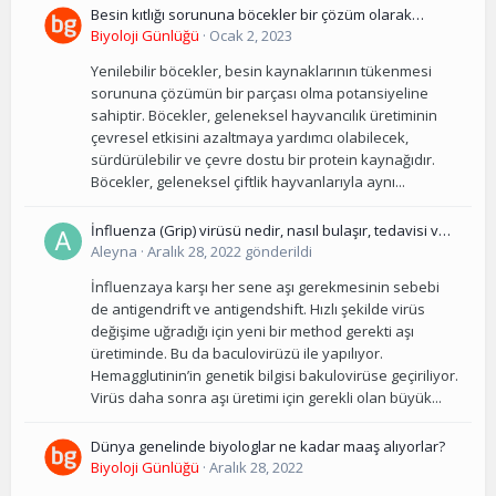
Besin kıtlığı sorununa böcekler bir çözüm olarak
kullanılabilir mi?
Biyoloji Günlüğü
·
Ocak 2, 2023
Yenilebilir böcekler, besin kaynaklarının tükenmesi
sorununa çözümün bir parçası olma potansiyeline
sahiptir. Böcekler, geleneksel hayvancılık üretiminin
çevresel etkisini azaltmaya yardımcı olabilecek,
sürdürülebilir ve çevre dostu bir protein kaynağıdır.
Böcekler, geleneksel çiftlik hayvanlarıyla aynı...
İnfluenza (Grip) virüsü nedir, nasıl bulaşır, tedavisi ve
korunma yolları nelerdir?
Aleyna
·
Aralık 28, 2022
gönderildi
İnfluenzaya karşı her sene aşı gerekmesinin sebebi
de antigendrift ve antigendshift. Hızlı şekilde virüs
değişime uğradığı için yeni bir method gerekti aşı
üretiminde. Bu da baculovirüzü ile yapılıyor.
Hemagglutinin’in genetik bilgisi bakulovirüse geçiriliyor.
Virüs daha sonra aşı üretimi için gerekli olan büyük...
Dünya genelinde biyologlar ne kadar maaş alıyorlar?
Biyoloji Günlüğü
·
Aralık 28, 2022