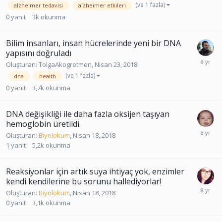
(ve 1 fazla)
alzheimer tedavisi
alzheimer etkileri
0
yanıt
3k
okunma
Bilim insanları, insan hücrelerinde yeni bir DNA
yapısını doğruladı
Oluşturan:
TolgaAkogretmen
,
Nisan 23, 2018
(ve 1 fazla)
dna
health
0
yanıt
3,7k
okunma
DNA değişikliği ile daha fazla oksijen taşıyan
hemoglobin üretildi.
Oluşturan:
Biyolokum
,
Nisan 18, 2018
1
yanıt
5,2k
okunma
Reaksiyonlar için artık suya ihtiyaç yok, enzimler
kendi kendilerine bu sorunu hallediyorlar!
Oluşturan:
Biyolokum
,
Nisan 18, 2018
0
yanıt
3,1k
okunma