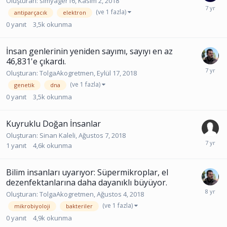
Oluşturan:
simyager16
,
Kasım 2, 2018
(ve 1 fazla)
antiparçacık
elektron
0
yanıt
3,5k
okunma
İnsan genlerinin yeniden sayımı, sayıyı en az
46,831'e çıkardı.
Oluşturan:
TolgaAkogretmen
,
Eylül 17, 2018
(ve 1 fazla)
genetik
dna
0
yanıt
3,5k
okunma
Kuyruklu Doğan İnsanlar
Oluşturan:
‎Sinan Kaleli‎
,
Ağustos 7, 2018
1
yanıt
4,6k
okunma
Bilim insanları uyarıyor: Süpermikroplar, el
dezenfektanlarına daha dayanıklı büyüyor.
Oluşturan:
TolgaAkogretmen
,
Ağustos 4, 2018
(ve 1 fazla)
mikrobiyoloji
bakteriler
0
yanıt
4,9k
okunma