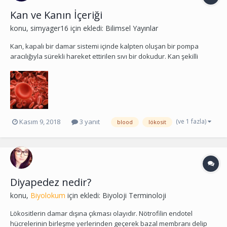
Kan ve Kanın İçeriği
konu,
simyager16
için ekledi:
Bilimsel Yayınlar
Kan, kapalı bir damar sistemi içinde kalpten oluşan bir pompa
aracılığıyla sürekli hareket ettirilen sıvı bir dokudur. Kan şekilli
elementler (eritrositler, lökositler ve trombositler) ve şekilli
elementlerin içinde süspansiyon halinde dağıldığı plazmadan
oluşur. Yüksek yapılı canlıların sirkülasyon...
(ve 1 fazla)
Kasım 9, 2018
3 yanıt
blood
lökosit
Diyapedez nedir?
konu,
Biyolokum
için ekledi:
Biyoloji Terminoloji
Lökositlerin damar dışına çıkması olayıdır. Nötrofilin endotel
hücrelerinin birleşme yerlerinden geçerek bazal membranı delip