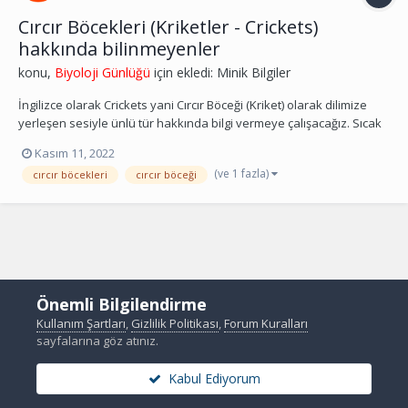
Cırcır Böcekleri (Kriketler - Crickets)
hakkında bilinmeyenler
konu,
Biyoloji Günlüğü
için ekledi:
Minik Bilgiler
İngilizce olarak Crickets yani Cırcır Böceği (Kriket) olarak dilimize
yerleşen sesiyle ünlü tür hakkında bilgi vermeye çalışacağız. Sıcak
bir yaz gecesinde, evinizin bir yerinde veya arka bahçenizde
Kasım 11, 2022
duyabileceğiniz aralıksız cıvıltı sesini hatırlıyor musunuz? Bu ünlü
(ve 1 fazla)
cırcır böcekleri
cırcır böceği
kriket sesi. Bu cıvılt...
Önemli Bilgilendirme
Kullanım Şartları
,
Gizlilik Politikası
,
Forum Kuralları
sayfalarına göz atınız.
Kabul Ediyorum