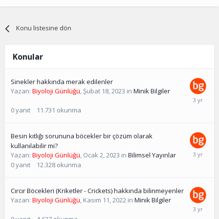
Konu listesine dön
Konular
Sinekler hakkında merak edilenler
Yazan:
Biyoloji Günlüğü
,
Şubat 18, 2023
in
Minik Bilgiler
0
yanıt
11.731
okunma
Besin kıtlığı sorununa böcekler bir çözüm olarak
kullanılabilir mi?
Yazan:
Biyoloji Günlüğü
,
Ocak 2, 2023
in
Bilimsel Yayınlar
0
yanıt
12.328
okunma
Cırcır Böcekleri (Kriketler - Crickets) hakkında bilinmeyenler
Yazan:
Biyoloji Günlüğü
,
Kasım 11, 2022
in
Minik Bilgiler