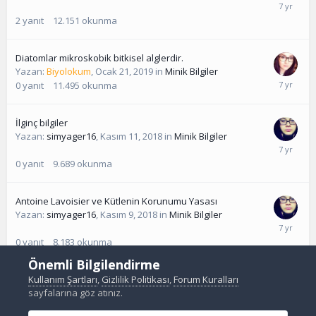
2
yanıt
12.151
okunma
Diatomlar mikroskobik bitkisel alglerdir.
Yazan:
Biyolokum
,
Ocak 21, 2019
in
Minik Bilgiler
0
yanıt
11.495
okunma
İlginç bilgiler
Yazan:
simyager16
,
Kasım 11, 2018
in
Minik Bilgiler
0
yanıt
9.689
okunma
Antoine Lavoisier ve Kütlenin Korunumu Yasası
Yazan:
simyager16
,
Kasım 9, 2018
in
Minik Bilgiler
0
yanıt
8.183
okunma
Önemli Bilgilendirme
Kullanım Şartları
,
Gizlilik Politikası
,
Forum Kuralları
sayfalarına göz atınız.