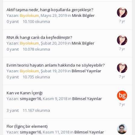
Aktif taşıma nedir, hangi koşullarda gerçekleşir?
Yazan:
Biyolokum
,
Mayıs 23, 2019
in
Minik Bilgiler
0
yanıt
10.100
okunma
RNA ilk hangi canlı da keşfedilmiştir?
Yazan:
Biyolokum
,
Şubat 20, 2019
in
Minik Bilgiler
0
yanıt
10.078
okunma
Evrim teorisi hayatın anlamı hakkında ne söyleyebilir?
Yazan:
Biyolokum
,
Şubat 19, 2019
in
Bilimsel Yayınlar
0
yanıt
10.735
okunma
Kan ve Kanın İçeriği
Yazan:
simyager16
,
Kasım 9, 2018
in
Bilimsel Yayınlar
3
yanıt
11.167
okunma
Flor (İlginç bir element)
Yazan:
simyager16
,
Kasım 11, 2018
in
Bilimsel Yayınlar