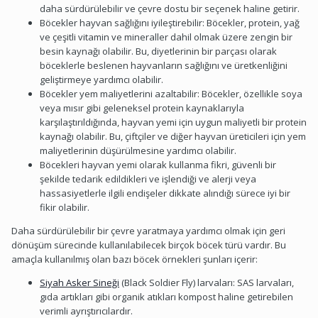
daha sürdürülebilir ve çevre dostu bir seçenek haline getirir.
Böcekler hayvan sağlığını iyileştirebilir: Böcekler, protein, yağ
ve çeşitli vitamin ve mineraller dahil olmak üzere zengin bir
besin kaynağı olabilir. Bu, diyetlerinin bir parçası olarak
böceklerle beslenen hayvanların sağlığını ve üretkenliğini
geliştirmeye yardımcı olabilir.
Böcekler yem maliyetlerini azaltabilir: Böcekler, özellikle soya
veya mısır gibi geleneksel protein kaynaklarıyla
karşılaştırıldığında, hayvan yemi için uygun maliyetli bir protein
kaynağı olabilir. Bu, çiftçiler ve diğer hayvan üreticileri için yem
maliyetlerinin düşürülmesine yardımcı olabilir.
Böcekleri hayvan yemi olarak kullanma fikri, güvenli bir
şekilde tedarik edildikleri ve işlendiği ve alerji veya
hassasiyetlerle ilgili endişeler dikkate alındığı sürece iyi bir
fikir olabilir.
Daha sürdürülebilir bir çevre yaratmaya yardımcı olmak için geri
dönüşüm sürecinde kullanılabilecek birçok böcek türü vardır. Bu
amaçla kullanılmış olan bazı böcek örnekleri şunları içerir:
Siyah Asker Sineği
(Black Soldier Fly) larvaları: SAS larvaları,
gıda artıkları gibi organik atıkları kompost haline getirebilen
verimli ayrıştırıcılardır.