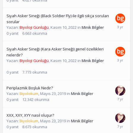
0
yanıt
4.627
okunma
Siyah Asker Sineği (Black Soldier Fly) ile ilgili sıkça sorulan
sorular
Yazan:
Biyoloji Günlüğü
,
Kasım 10, 2022
in
Minik Bilgiler
0
yanıt
6.663
okunma
Siyah Asker Sineği (Kara Asker Sineği) genel özellikleri
nelerdir?
Yazan:
Biyoloji Günlüğü
,
Kasım 10, 2022
in
Minik Bilgiler
0
yanıt
7.773
okunma
Periplazmik Boşluk Nedir?
Yazan:
Biyolokum
,
Mayıs 23, 2019
in
Minik Bilgiler
0
yanıt
12.342
okunma
XXX, XXY, XYY nasıl oluşur?
Yazan:
Biyolokum
,
Mayıs 23, 2019
in
Minik Bilgiler
0
yanıt
8.673
okunma