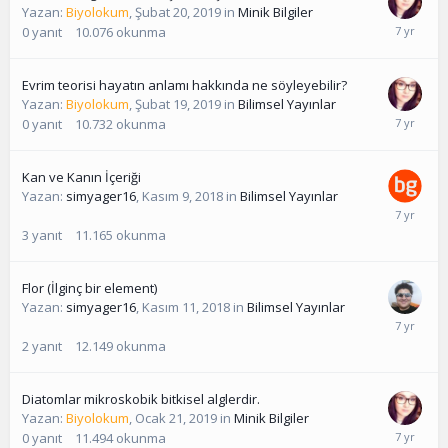
Yazan:
Biyolokum
,
Şubat 20, 2019
in
Minik Bilgiler
0
yanıt
10.076
okunma
Evrim teorisi hayatın anlamı hakkında ne söyleyebilir?
Yazan:
Biyolokum
,
Şubat 19, 2019
in
Bilimsel Yayınlar
0
yanıt
10.732
okunma
Kan ve Kanın İçeriği
Yazan:
simyager16
,
Kasım 9, 2018
in
Bilimsel Yayınlar
3
yanıt
11.165
okunma
Flor (İlginç bir element)
Yazan:
simyager16
,
Kasım 11, 2018
in
Bilimsel Yayınlar
2
yanıt
12.149
okunma
Diatomlar mikroskobik bitkisel alglerdir.
Yazan:
Biyolokum
,
Ocak 21, 2019
in
Minik Bilgiler
0
yanıt
11.494
okunma