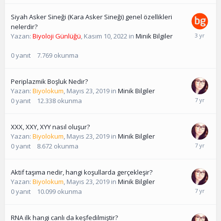
Siyah Asker Sineği (Kara Asker Sineği) genel özellikleri
nelerdir?
Yazan:
Biyoloji Günlüğü
,
Kasım 10, 2022
in
Minik Bilgiler
0
yanıt
7.769
okunma
Periplazmik Boşluk Nedir?
Yazan:
Biyolokum
,
Mayıs 23, 2019
in
Minik Bilgiler
0
yanıt
12.338
okunma
XXX, XXY, XYY nasıl oluşur?
Yazan:
Biyolokum
,
Mayıs 23, 2019
in
Minik Bilgiler
0
yanıt
8.672
okunma
Aktif taşıma nedir, hangi koşullarda gerçekleşir?
Yazan:
Biyolokum
,
Mayıs 23, 2019
in
Minik Bilgiler
0
yanıt
10.099
okunma
RNA ilk hangi canlı da keşfedilmiştir?