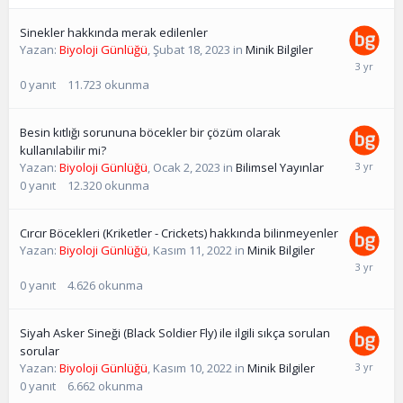
Sinekler hakkında merak edilenler
Yazan:
Biyoloji Günlüğü
,
Şubat 18, 2023
in
Minik Bilgiler
0
yanıt
11.723
okunma
Besin kıtlığı sorununa böcekler bir çözüm olarak
kullanılabilir mi?
Yazan:
Biyoloji Günlüğü
,
Ocak 2, 2023
in
Bilimsel Yayınlar
0
yanıt
12.320
okunma
Cırcır Böcekleri (Kriketler - Crickets) hakkında bilinmeyenler
Yazan:
Biyoloji Günlüğü
,
Kasım 11, 2022
in
Minik Bilgiler
0
yanıt
4.626
okunma
Siyah Asker Sineği (Black Soldier Fly) ile ilgili sıkça sorulan
sorular
Yazan:
Biyoloji Günlüğü
,
Kasım 10, 2022
in
Minik Bilgiler
0
yanıt
6.662
okunma