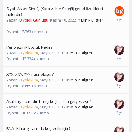
Siyah Asker Sineği (Kara Asker Sineği) genel özellikleri
nelerdir?
Yazan:
Biyoloji Günlüğü
,
Kasım 10, 2022
in
Minik Bilgiler
0
yanıt
7.763
okunma
Periplazmik Boşluk Nedir?
Yazan:
Biyolokum
,
Mayıs 23, 2019
in
Minik Bilgiler
0
yanıt
12.334
okunma
XXX, XXY, XYY nasıl oluşur?
Yazan:
Biyolokum
,
Mayıs 23, 2019
in
Minik Bilgiler
0
yanıt
8.669
okunma
Aktif taşıma nedir, hangi koşullarda gerçekleşir?
Yazan:
Biyolokum
,
Mayıs 23, 2019
in
Minik Bilgiler
0
yanıt
10.098
okunma
RNA ilk hangi canlı da keşfedilmiştir?