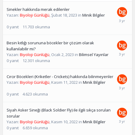
Sinekler hakkında merak edilenler
Yazan:
Biyoloji Günlüğü
,
Şubat 18, 2023
in
Minik Bilgiler
0
yanıt
11.703
okunma
Besin kıtlığı sorununa böcekler bir çözüm olarak
kullanılabilir mi?
Yazan:
Biyoloji Günlüğü
,
Ocak 2, 2023
in
Bilimsel Yayınlar
0
yanıt
12.301
okunma
Cırcır Böcekleri (Kriketler - Crickets) hakkında bilinmeyenler
Yazan:
Biyoloji Günlüğü
,
Kasım 11, 2022
in
Minik Bilgiler
0
yanıt
4.623
okunma
Siyah Asker Sineği (Black Soldier Fly) ile ilgili sıkça sorulan
sorular
Yazan:
Biyoloji Günlüğü
,
Kasım 10, 2022
in
Minik Bilgiler
0
yanıt
6.659
okunma