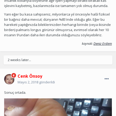
İnsanlık kollarıyla böylesine ağır işleri yapmayı bıraktı bırakalı kas
işlevini kaybetmiş, bazılarımızda ise tamamen yok olmuş durumda.
Yani eğer bu kasa sahipseniz, milyonlarca yıl öncesiyle halâ fiziksel
bir bağınız daha mevcut; dünyanın %85'inde olduğu gibi. Eğer bu
hareketi yaptığınızda bileklerinizden herhangi birinde (veya ikisinde
birden) palmaris longus görünür olmuyorsa, evrimsel olarak her 10
insanın 9'undan daha ileri durumda olduğunuzu söyleyebiliriz.
kaynak:
Deniz Erdem‎
2 weeks later...
Cenk Önsoy
Mayıs 2, 2018
gönderildi
Sonuç ortada.