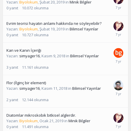
Yazan:
Biyolokum
,
Şubat 20, 2019
in
Minik Bilgiler
0
yanıt
10.072
okunma
Evrim teorisi hayatın anlamı hakkında ne söyleyebilir?
Yazan:
Biyolokum
,
Şubat 19, 2019
in
Bilimsel Yayınlar
0
yanıt
10.727
okunma
Kan ve Kanın İçeriği
Yazan:
simyager16
,
Kasım 9, 2018
in
Bilimsel Yayınlar
3
yanıt
11.161
okunma
Flor (İlginç bir element)
Yazan:
simyager16
,
Kasım 11, 2018
in
Bilimsel Yayınlar
2
yanıt
12.144
okunma
Diatomlar mikroskobik bitkisel alglerdir.
Yazan:
Biyolokum
,
Ocak 21, 2019
in
Minik Bilgiler
0
yanıt
11.491
okunma