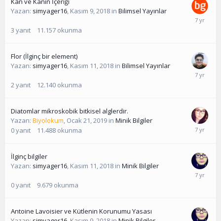
Kan ve Kanın İçeriği
Yazan:
simyager16
,
Kasım 9, 2018
in
Bilimsel Yayınlar
3
yanıt
11.157
okunma
Flor (İlginç bir element)
Yazan:
simyager16
,
Kasım 11, 2018
in
Bilimsel Yayınlar
2
yanıt
12.140
okunma
Diatomlar mikroskobik bitkisel alglerdir.
Yazan:
Biyolokum
,
Ocak 21, 2019
in
Minik Bilgiler
0
yanıt
11.488
okunma
İlginç bilgiler
Yazan:
simyager16
,
Kasım 11, 2018
in
Minik Bilgiler
0
yanıt
9.679
okunma
Antoine Lavoisier ve Kütlenin Korunumu Yasası
Yazan:
simyager16
,
Kasım 9, 2018
in
Minik Bilgiler