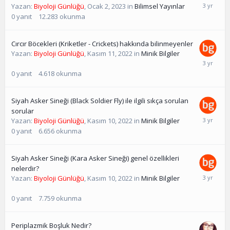
Yazan:
Biyoloji Günlüğü
,
Ocak 2, 2023
in
Bilimsel Yayınlar
0
yanıt
12.283
okunma
Cırcır Böcekleri (Kriketler - Crickets) hakkında bilinmeyenler
Yazan:
Biyoloji Günlüğü
,
Kasım 11, 2022
in
Minik Bilgiler
0
yanıt
4.618
okunma
Siyah Asker Sineği (Black Soldier Fly) ile ilgili sıkça sorulan
sorular
Yazan:
Biyoloji Günlüğü
,
Kasım 10, 2022
in
Minik Bilgiler
0
yanıt
6.656
okunma
Siyah Asker Sineği (Kara Asker Sineği) genel özellikleri
nelerdir?
Yazan:
Biyoloji Günlüğü
,
Kasım 10, 2022
in
Minik Bilgiler
0
yanıt
7.759
okunma
Periplazmik Boşluk Nedir?