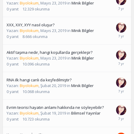
Yazan:
Biyolokum
,
Mayıs 23, 2019
in
Minik Bilgiler
0
yanıt
12.329
okunma
XXX, XXY, XYY nasıl oluşur?
Yazan:
Biyolokum
,
Mayıs 23, 2019
in
Minik Bilgiler
0
yanıt
8.666
okunma
Aktif taşıma nedir, hangi koşullarda gerçekleşir?
Yazan:
Biyolokum
,
Mayıs 23, 2019
in
Minik Bilgiler
0
yanıt
10.096
okunma
RNA ilk hangi canlı da keşfedilmiştir?
Yazan:
Biyolokum
,
Şubat 20, 2019
in
Minik Bilgiler
0
yanıt
10.068
okunma
Evrim teorisi hayatın anlamı hakkında ne söyleyebilir?
Yazan:
Biyolokum
,
Şubat 19, 2019
in
Bilimsel Yayınlar
0
yanıt
10.723
okunma