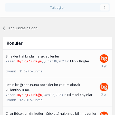
Takipçiler
0
Konu listesine dön
Konular
Sinekler hakkında merak edilenler
Yazan:
Biyoloji Günlüğü
,
Şubat 18, 2023
in
Minik Bilgiler
0
yanıt
11.697
okunma
Besin kıtlığı sorununa böcekler bir çözüm olarak
kullanılabilir mi?
Yazan:
Biyoloji Günlüğü
,
Ocak 2, 2023
in
Bilimsel Yayınlar
0
yanıt
12.298
okunma
Cırcır Böcekleri (Kriketler - Crickets) hakkında bilinmeyenler