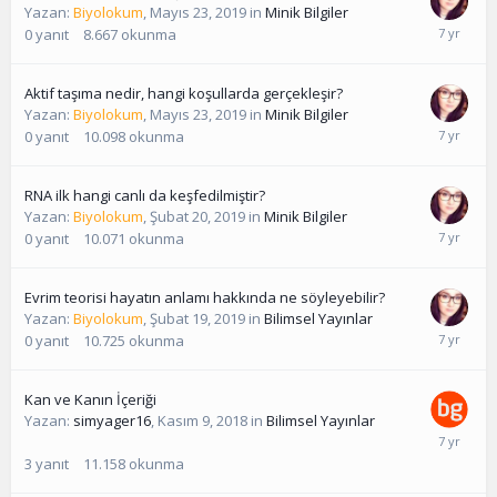
Yazan:
Biyolokum
,
Mayıs 23, 2019
in
Minik Bilgiler
0
yanıt
8.667
okunma
Aktif taşıma nedir, hangi koşullarda gerçekleşir?
Yazan:
Biyolokum
,
Mayıs 23, 2019
in
Minik Bilgiler
0
yanıt
10.098
okunma
RNA ilk hangi canlı da keşfedilmiştir?
Yazan:
Biyolokum
,
Şubat 20, 2019
in
Minik Bilgiler
0
yanıt
10.071
okunma
Evrim teorisi hayatın anlamı hakkında ne söyleyebilir?
Yazan:
Biyolokum
,
Şubat 19, 2019
in
Bilimsel Yayınlar
0
yanıt
10.725
okunma
Kan ve Kanın İçeriği
Yazan:
simyager16
,
Kasım 9, 2018
in
Bilimsel Yayınlar
3
yanıt
11.158
okunma