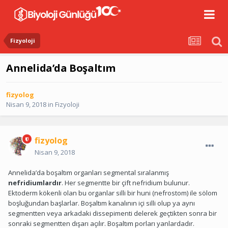
Fizyoloji
Annelida’da Boşaltım
fizyolog
Nisan 9, 2018
in
Fizyoloji
fizyolog
Nisan 9, 2018
Annelida’da boşaltım organları segmental sıralanmış
nefridiumlardır
. Her segmentte bir çift nefridium bulunur.
Ektoderm kökenli olan bu organlar silli bir huni (nefrostom) ile sölom
boşluğundan başlarlar. Boşaltım kanalının içi silli olup ya aynı
segmentten veya arkadaki dissepimenti delerek geçtikten sonra bir
sonraki segmentten dışarı açılır. Boşaltım porları yanlardadır.