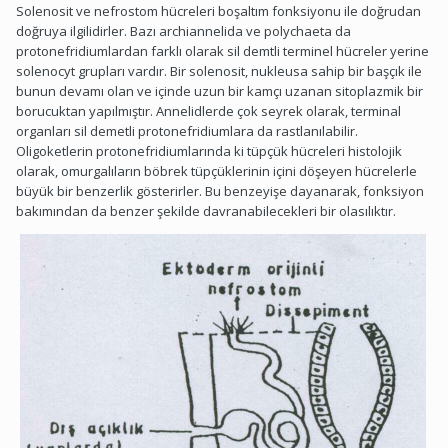
Solenosit ve nefrostom hücreleri boşaltım fonksiyonu ile doğrudan
doğruya ilgilidirler. Bazı archiannelida ve polychaeta da
protonefridiumlardan farklı olarak sil demtli terminel hücreler yerine
solenocyt grupları vardır. Bir solenosit, nukleusa sahip bir başçık ile
bunun devamı olan ve içinde uzun bir kamçı uzanan sitoplazmik bir
borucuktan yapılmıştır. Annelidlerde çok seyrek olarak, terminal
organları sil demetli protonefridiumlara da rastlanılabilir.
Oligoketlerin protonefridiumlarında ki tüpçük hücreleri histolojik
olarak, omurgalıların böbrek tüpçüklerinin içini döşeyen hücrelerle
büyük bir benzerlik gösterirler. Bu benzeyişe dayanarak, fonksiyon
bakımından da benzer şekilde davranabilecekleri bir olasılıktır.