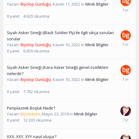
Yazan:
Biyoloji Günlüğü
,
Kasım 11, 2022
in
Minik Bilgiler
0
yanıt
4.620
okunma
Siyah Asker Sineği (Black Soldier Fly) ile ilgili sıkça sorulan
sorular
Yazan:
Biyoloji Günlüğü
,
Kasım 10, 2022
in
Minik Bilgiler
0
yanıt
6.659
okunma
Siyah Asker Sineği (Kara Asker Sineği) genel özellikleri
nelerdir?
Yazan:
Biyoloji Günlüğü
,
Kasım 10, 2022
in
Minik Bilgiler
0
yanıt
7.762
okunma
Periplazmik Boşluk Nedir?
Yazan:
Biyolokum
,
Mayıs 23, 2019
in
Minik Bilgiler
0
yanıt
12.333
okunma
XXX, XXY, XYY nasıl oluşur?