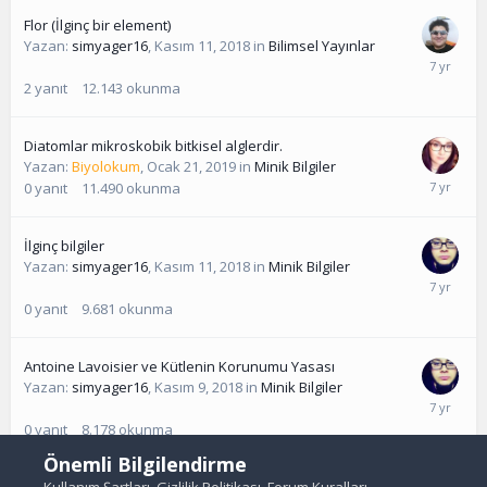
Flor (İlginç bir element)
Yazan:
simyager16
,
Kasım 11, 2018
in
Bilimsel Yayınlar
2
yanıt
12.143
okunma
Diatomlar mikroskobik bitkisel alglerdir.
Yazan:
Biyolokum
,
Ocak 21, 2019
in
Minik Bilgiler
0
yanıt
11.490
okunma
İlginç bilgiler
Yazan:
simyager16
,
Kasım 11, 2018
in
Minik Bilgiler
0
yanıt
9.681
okunma
Antoine Lavoisier ve Kütlenin Korunumu Yasası
Yazan:
simyager16
,
Kasım 9, 2018
in
Minik Bilgiler
0
yanıt
8.178
okunma
Önemli Bilgilendirme