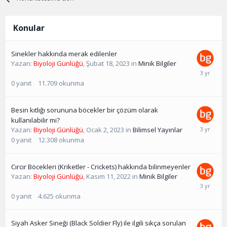
Konular
Sinekler hakkında merak edilenler
Yazan:
Biyoloji Günlüğü
,
Şubat 18, 2023
in
Minik Bilgiler
0
yanıt
11.709
okunma
Besin kıtlığı sorununa böcekler bir çözüm olarak
kullanılabilir mi?
Yazan:
Biyoloji Günlüğü
,
Ocak 2, 2023
in
Bilimsel Yayınlar
0
yanıt
12.308
okunma
Cırcır Böcekleri (Kriketler - Crickets) hakkında bilinmeyenler
Yazan:
Biyoloji Günlüğü
,
Kasım 11, 2022
in
Minik Bilgiler
0
yanıt
4.625
okunma
Siyah Asker Sineği (Black Soldier Fly) ile ilgili sıkça sorulan