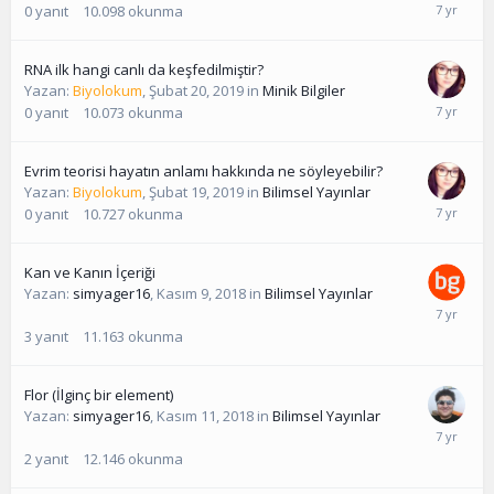
0
yanıt
10.098
okunma
RNA ilk hangi canlı da keşfedilmiştir?
Yazan:
Biyolokum
,
Şubat 20, 2019
in
Minik Bilgiler
0
yanıt
10.073
okunma
Evrim teorisi hayatın anlamı hakkında ne söyleyebilir?
Yazan:
Biyolokum
,
Şubat 19, 2019
in
Bilimsel Yayınlar
0
yanıt
10.727
okunma
Kan ve Kanın İçeriği
Yazan:
simyager16
,
Kasım 9, 2018
in
Bilimsel Yayınlar
3
yanıt
11.163
okunma
Flor (İlginç bir element)
Yazan:
simyager16
,
Kasım 11, 2018
in
Bilimsel Yayınlar
2
yanıt
12.146
okunma