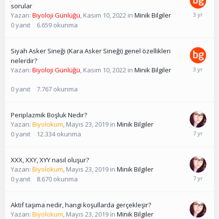
sorular
Yazan:
Biyoloji Günlüğü
,
Kasım 10, 2022
in
Minik Bilgiler
0
yanıt
6.659
okunma
Siyah Asker Sineği (Kara Asker Sineği) genel özellikleri
nelerdir?
Yazan:
Biyoloji Günlüğü
,
Kasım 10, 2022
in
Minik Bilgiler
0
yanıt
7.767
okunma
Periplazmik Boşluk Nedir?
Yazan:
Biyolokum
,
Mayıs 23, 2019
in
Minik Bilgiler
0
yanıt
12.334
okunma
XXX, XXY, XYY nasıl oluşur?
Yazan:
Biyolokum
,
Mayıs 23, 2019
in
Minik Bilgiler
0
yanıt
8.670
okunma
Aktif taşıma nedir, hangi koşullarda gerçekleşir?
Yazan:
Biyolokum
,
Mayıs 23, 2019
in
Minik Bilgiler