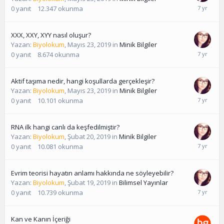
0
yanıt
12.347
okunma
XXX, XXY, XYY nasıl oluşur?
Yazan:
Biyolokum
,
Mayıs 23, 2019
in
Minik Bilgiler
0
yanıt
8.674
okunma
Aktif taşıma nedir, hangi koşullarda gerçekleşir?
Yazan:
Biyolokum
,
Mayıs 23, 2019
in
Minik Bilgiler
0
yanıt
10.101
okunma
RNA ilk hangi canlı da keşfedilmiştir?
Yazan:
Biyolokum
,
Şubat 20, 2019
in
Minik Bilgiler
0
yanıt
10.081
okunma
Evrim teorisi hayatın anlamı hakkında ne söyleyebilir?
Yazan:
Biyolokum
,
Şubat 19, 2019
in
Bilimsel Yayınlar
0
yanıt
10.739
okunma
Kan ve Kanın İçeriği