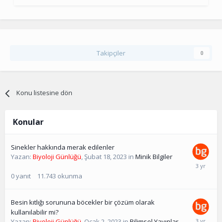
Takipçiler
0
Konu listesine dön
Konular
Sinekler hakkında merak edilenler
Yazan:
Biyoloji Günlüğü
,
Şubat 18, 2023
in
Minik Bilgiler
0
yanıt
11.743
okunma
Besin kıtlığı sorununa böcekler bir çözüm olarak
kullanılabilir mi?
Yazan:
Biyoloji Günlüğü
,
Ocak 2, 2023
in
Bilimsel Yayınlar