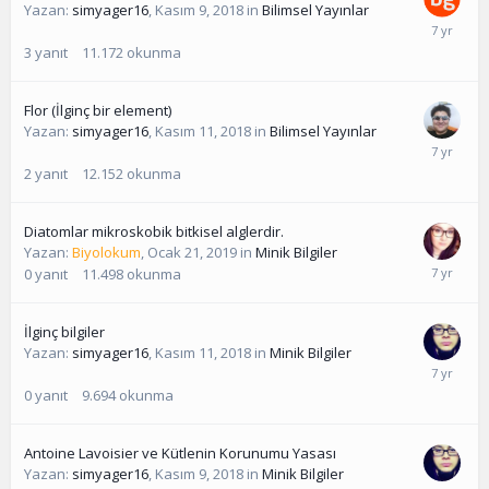
Yazan:
simyager16
,
Kasım 9, 2018
in
Bilimsel Yayınlar
3
yanıt
11.172
okunma
Flor (İlginç bir element)
Yazan:
simyager16
,
Kasım 11, 2018
in
Bilimsel Yayınlar
2
yanıt
12.152
okunma
Diatomlar mikroskobik bitkisel alglerdir.
Yazan:
Biyolokum
,
Ocak 21, 2019
in
Minik Bilgiler
0
yanıt
11.498
okunma
İlginç bilgiler
Yazan:
simyager16
,
Kasım 11, 2018
in
Minik Bilgiler
0
yanıt
9.694
okunma
Antoine Lavoisier ve Kütlenin Korunumu Yasası
Yazan:
simyager16
,
Kasım 9, 2018
in
Minik Bilgiler