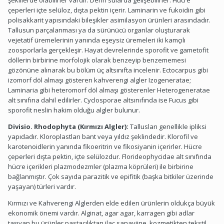
şekillerde olabilirler vardır. Derin sularda gelişebilirler. Hücre
çeperleri içte selüloz, dışta pektin içerir. Laminarin ve fukoidin gibi
polisakkarit yapısındaki bileşikler asimilasyon ürünleri arasındadır.
Tallusun parçalanması ya da sürünücü organlar oluşturarak
vejetatif üremelerinin yanında eşeysiz üremeleri iki kamçılı
zoosporlarla gerçekleşir. Hayat devrelerinde sporofit ve gametofit
döllerin birbirine morfolojik olarak benzeyip benzememesi
gözönüne alınarak bu bölüm üç altsınıfta incelenir. Ectocarpus gibi
izomorf döl almaşı gösteren kahverengi algler Izogeneratae;
Laminaria gibi heteromorf döl almaşı gösterenler Heterogeneratae
alt sınıfına dahil edilirler. Cyclosporae altsınıfında ise Fucus gibi
sporofit neslin hakim olduğu algler bulunur.
Divisio. Rhodophyta (Kırmızı Algler):
Tallusları genellikle ipliksi
yapıdadır. Kloroplastları bant veya yıldız şeklindedir. Klorofil ve
karotenoidlerin yanında fikoeritrin ve fikosiyanin içerirler. Hücre
çeperleri dışta pektin, içte selülozdur. Florideophycidae alt sınıfında
hücre içerikleri plazmodezmler (plazma köprüleri) ile birbirine
bağlanmıştır. Çok sayıda parazitik ve epifitik (başka bitkiler üzerinde
yaşayan) türleri vardır.
Kırmızı ve Kahverengi Alglerden elde edilen ürünlerin oldukça büyük
ekonomik önemi vardır. Alginat, agar agar, karragen gibi adlar
taşıyan bu ürünler pastacılıktan ilaç sanayiine, kozmetikten tekstil