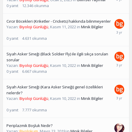
0
yanıt
12.346
okunma
Cırcır Böcekleri (Kriketler - Crickets) hakkında bilinmeyenler
Yazan:
Biyoloji Günlüğü
,
Kasım 11, 2022
in
Minik Bilgiler
0
yanıt
4.631
okunma
Siyah Asker Sineği (Black Soldier Fly) ile ilgili sıkça sorulan
sorular
Yazan:
Biyoloji Günlüğü
,
Kasım 10, 2022
in
Minik Bilgiler
0
yanıt
6.667
okunma
Siyah Asker Sineği (Kara Asker Sineği) genel özellikleri
nelerdir?
Yazan:
Biyoloji Günlüğü
,
Kasım 10, 2022
in
Minik Bilgiler
0
yanıt
7.777
okunma
Periplazmik Boşluk Nedir?
Yazan:
Biyolokum
,
Mayıs 23, 2019
in
Minik Bilgiler