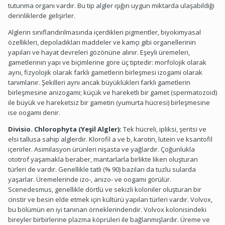
tutunma organı vardır. Bu tip algler ışığın uygun miktarda ulaşabildiği
derinliklerde gelişirler.
Alglerin sınıflandırılmasında içerdikleri pigmentler, biyokimyasal
özellikleri, depoladıkları maddeler ve kamçı gibi organellerinin
yapıları ve hayat devreleri gözönüne alınır. Eşeyli üremeleri,
gametlerinin yapı ve biçimlerine göre üç tiptedir: morfolojik olarak
aynı, fizyolojik olarak farklı gametlerin birleşmesi izogami olarak
tanımlanır. Şekilleri aynı ancak büyüklükleri farklı gametlerin
birleşmesine anizogami; küçük ve hareketli bir gamet (spermatozoid)
ile büyük ve hareketsiz bir gametin (yumurta hücresi) birleşmesine
ise oogami denir.
Divisio. Chlorophyta (Yeşil Algler):
Tek hücreli, ipliksi, şeritsi ve
elsi tallusa sahip alglerdir. Klorofil a ve b, karotin, lutein ve ksantofil
içerirler. Asimilasyon ürünleri nişasta ve yağlardır. Çoğunlukla
ototrof yaşamakla beraber, mantarlarla birlikte liken oluşturan
türleri de vardır. Genellikle tatlı (% 90) bazıları da tuzlu sularda
yaşarlar. Üremelerinde izo-, anizo- ve oogami görülür.
Scenedesmus, genellikle dörtlü ve sekizli koloniler oluşturan bir
cinstir ve besin elde etmek için kültürü yapılan türleri vardır. Volvox,
bu bölümün en iyi tanınan örneklerindendir. Volvox kolonisindeki
bireyler birbirlerine plazma köprüleri ile bağlanmışlardır. Üreme ve