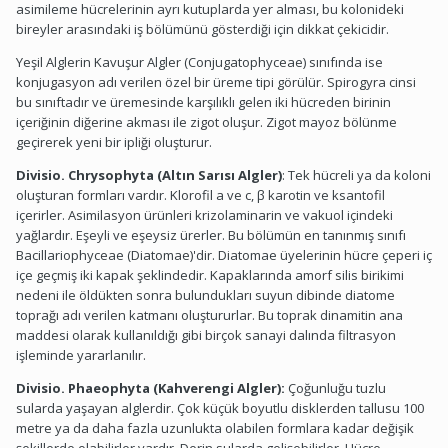
asimileme hücrelerinin ayrı kutuplarda yer alması, bu kolonideki
bireyler arasındaki iş bölümünü gösterdiği için dikkat çekicidir.
Yeşil Alglerin Kavuşur Algler (Conjugatophyceae) sınıfında ise
konjugasyon adı verilen özel bir üreme tipi görülür. Spirogyra cinsi
bu sınıftadır ve üremesinde karşılıklı gelen iki hücreden birinin
içeriğinin diğerine akması ile zigot oluşur. Zigot mayoz bölünme
geçirerek yeni bir ipliği oluşturur.
Divisio. Chrysophyta (Altın Sarısı Algler)
: Tek hücreli ya da koloni
oluşturan formları vardır. Klorofil a ve c, β karotin ve ksantofil
içerirler. Asimilasyon ürünleri krizolaminarin ve vakuol içindeki
yağlardır. Eşeyli ve eşeysiz ürerler. Bu bölümün en tanınmış sınıfı
Bacillariophyceae (Diatomae)'dir. Diatomae üyelerinin hücre çeperi iç
içe geçmiş iki kapak şeklindedir. Kapaklarında amorf silis birikimi
nedeni ile öldükten sonra bulundukları suyun dibinde diatome
toprağı adı verilen katmanı oluştururlar. Bu toprak dinamitin ana
maddesi olarak kullanıldığı gibi birçok sanayi dalında filtrasyon
işleminde yararlanılır.
Divisio. Phaeophyta (Kahverengi Algler):
Çoğunluğu tuzlu
sularda yaşayan alglerdir. Çok küçük boyutlu disklerden tallusu 100
metre ya da daha fazla uzunlukta olabilen formlara kadar değişik