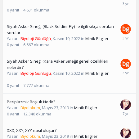
0
yanıt
4.631
okunma
Siyah Asker Sineği (Black Soldier Fly) ile ilgili sıkça sorulan
sorular
Yazan:
Biyoloji Günlüğü
,
Kasım 10, 2022
in
Minik Bilgiler
0
yanıt
6.667
okunma
Siyah Asker Sineği (Kara Asker Sineği) genel özellikleri
nelerdir?
Yazan:
Biyoloji Günlüğü
,
Kasım 10, 2022
in
Minik Bilgiler
0
yanıt
7.777
okunma
Periplazmik Boşluk Nedir?
Yazan:
Biyolokum
,
Mayıs 23, 2019
in
Minik Bilgiler
0
yanıt
12.346
okunma
XXX, XXY, XYY nasıl oluşur?
Yazan:
Biyolokum
,
Mayıs 23, 2019
in
Minik Bilgiler