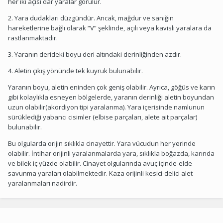
her iki açısı dar yaralar görülür.
2. Yara dudakları düzgündür. Ancak, mağdur ve sanığın
hareketlerine bağlı olarak “V” şeklinde, açılı veya kavisli yaralara da
rastlanmaktadır.
3. Yaranın derideki boyu deri altındaki derinliğinden azdır.
4. Aletin çıkış yönünde tek kuyruk bulunabilir.
Yaranın boyu, aletin eninden çok geniş olabilir. Ayrıca, göğüs ve karın
gibi kolaylıkla esneyen bölgelerde, yaranın derinliği aletin boyundan
uzun olabilir(akordiyon tipi yaralanma). Yara içerisinde namlunun
sürüklediği yabancı cisimler (elbise parçaları, alete ait parçalar)
bulunabilir.
Bu olgularda orijin sıklıkla cinayettir. Yara vücudun her yerinde
olabilir. İntihar orijinli yaralanmalarda yara, sıklıkla boğazda, karında
ve bilek iç yüzde olabilir. Cinayet olgularında avuç içinde-elde
savunma yaraları olabilmektedir. Kaza orijinli kesici-delici alet
yaralanmaları nadirdir.