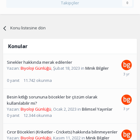
Takipçiler
0
Konu listesine dön
Konular
Sinekler hakkında merak edilenler
Yazan:
Biyoloji Günlüğü
,
Şubat 18, 2023
in
Minik Bilgiler
0
yanıt
11.742
okunma
Besin kıtlığı sorununa böcekler bir çözüm olarak
kullanılabilir mi?
Yazan:
Biyoloji Günlüğü
,
Ocak 2, 2023
in
Bilimsel Yayınlar
0
yanıt
12.344
okunma
Cırcır Böcekleri (Kriketler - Crickets) hakkında bilinmeyenler
Yazan:
Biyoloji Günlüğü
,
Kasım 11, 2022
in
Minik Bilgiler