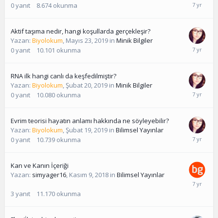
0
yanıt
8.674
okunma
Aktif taşıma nedir, hangi koşullarda gerçekleşir?
Yazan:
Biyolokum
,
Mayıs 23, 2019
in
Minik Bilgiler
0
yanıt
10.101
okunma
RNA ilk hangi canlı da keşfedilmiştir?
Yazan:
Biyolokum
,
Şubat 20, 2019
in
Minik Bilgiler
0
yanıt
10.080
okunma
Evrim teorisi hayatın anlamı hakkında ne söyleyebilir?
Yazan:
Biyolokum
,
Şubat 19, 2019
in
Bilimsel Yayınlar
0
yanıt
10.739
okunma
Kan ve Kanın İçeriği
Yazan:
simyager16
,
Kasım 9, 2018
in
Bilimsel Yayınlar
3
yanıt
11.170
okunma