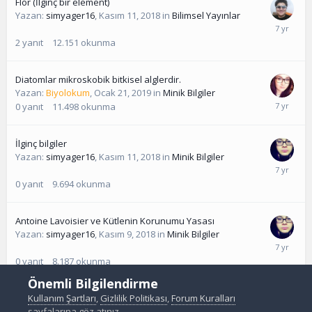
Flor (İlginç bir element)
Yazan:
simyager16
,
Kasım 11, 2018
in
Bilimsel Yayınlar
2
yanıt
12.151
okunma
Diatomlar mikroskobik bitkisel alglerdir.
Yazan:
Biyolokum
,
Ocak 21, 2019
in
Minik Bilgiler
0
yanıt
11.498
okunma
İlginç bilgiler
Yazan:
simyager16
,
Kasım 11, 2018
in
Minik Bilgiler
0
yanıt
9.694
okunma
Antoine Lavoisier ve Kütlenin Korunumu Yasası
Yazan:
simyager16
,
Kasım 9, 2018
in
Minik Bilgiler
0
yanıt
8.187
okunma
Önemli Bilgilendirme
Kullanım Şartları
,
Gizlilik Politikası
,
Forum Kuralları
sayfalarına göz atınız.