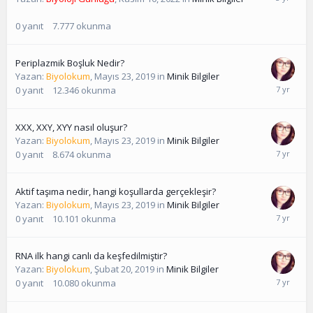
0
yanıt
7.777
okunma
Periplazmik Boşluk Nedir?
Yazan:
Biyolokum
,
Mayıs 23, 2019
in
Minik Bilgiler
0
yanıt
12.346
okunma
XXX, XXY, XYY nasıl oluşur?
Yazan:
Biyolokum
,
Mayıs 23, 2019
in
Minik Bilgiler
0
yanıt
8.674
okunma
Aktif taşıma nedir, hangi koşullarda gerçekleşir?
Yazan:
Biyolokum
,
Mayıs 23, 2019
in
Minik Bilgiler
0
yanıt
10.101
okunma
RNA ilk hangi canlı da keşfedilmiştir?
Yazan:
Biyolokum
,
Şubat 20, 2019
in
Minik Bilgiler
0
yanıt
10.080
okunma