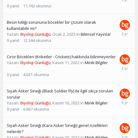
0
yanıt
11.742
okunma
Besin kıtlığı sorununa böcekler bir çözüm olarak
kullanılabilir mi?
Yazan:
Biyoloji Günlüğü
,
Ocak 2, 2023
in
Bilimsel Yayınlar
0
yanıt
12.344
okunma
Cırcır Böcekleri (Kriketler - Crickets) hakkında bilinmeyenler
Yazan:
Biyoloji Günlüğü
,
Kasım 11, 2022
in
Minik Bilgiler
0
yanıt
4.631
okunma
Siyah Asker Sineği (Black Soldier Fly) ile ilgili sıkça sorulan
sorular
Yazan:
Biyoloji Günlüğü
,
Kasım 10, 2022
in
Minik Bilgiler
0
yanıt
6.667
okunma
Siyah Asker Sineği (Kara Asker Sineği) genel özellikleri
nelerdir?
Yazan:
Biyoloji Günlüğü
,
Kasım 10, 2022
in
Minik Bilgiler