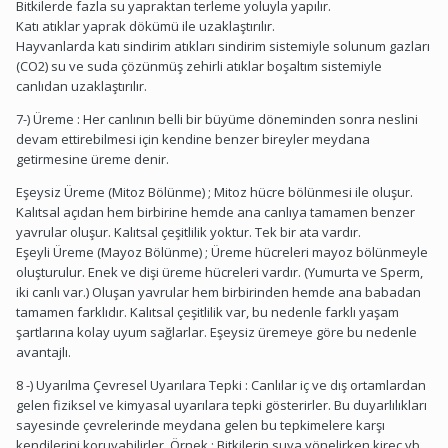
Bitkilerde fazla su yapraktan terleme yoluyla yapılır.
Katı atıklar yaprak dökümü ile uzaklaştırılır.
Hayvanlarda katı sindirim atıkları sindirim sistemiyle solunum gazları
(CO2) su ve suda çözünmüş zehirli atıklar boşaltım sistemiyle
canlıdan uzaklaştırılır.
7-) Üreme : Her canlının belli bir büyüme döneminden sonra neslini
devam ettirebilmesi için kendine benzer bireyler meydana
getirmesine üreme denir.
Eşeysiz Üreme (Mitoz Bölünme) ; Mitoz hücre bölünmesi ile oluşur.
Kalıtsal açıdan hem birbirine hemde ana canlıya tamamen benzer
yavrular oluşur. Kalıtsal çeşitlilik yoktur. Tek bir ata vardır.
Eşeyli Üreme (Mayoz Bölünme) ; Üreme hücreleri mayoz bölünmeyle
oluşturulur. Enek ve dişi üreme hücreleri vardır. (Yumurta ve Sperm,
iki canlı var.) Oluşan yavrular hem birbirinden hemde ana babadan
tamamen farklıdır. Kalıtsal çeşitlilik var, bu nedenle farklı yaşam
şartlarına kolay uyum sağlarlar. Eşeysiz üremeye göre bu nedenle
avantajlı.
8 -) Uyarılma Çevresel Uyarılara Tepki : Canlılar iç ve dış ortamlardan
gelen fiziksel ve kimyasal uyarılara tepki gösterirler. Bu duyarlılıkları
sayesinde çevrelerinde meydana gelen bu tepkimelere karşı
kendilerini koruyabilirler. Örnek : Bitkilerin suya yönelirken kireç vb.