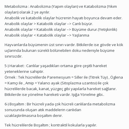
Metabolizma : Anabolizma (Yapım olayları) ve Katabolizma (Yıkım
olayları) olarak 2 ye ayrılır.
Anabolik ve katabolik olaylar hücrenin hayatı boyunca devam eder.
Anabolik olaylar > Katabolik olaylar –> Canlı büyür.
Anabolik olaylar = Katabolik olaylar –> Büyüme durur.(Yetişkinlik)
Anabolik olaylar < Katabolik olaylar –> Yaşlanma
Hayvanlarda büyümenin üst sınırı vardır. Bitkilerde ise gövde ve kök
uçlarında bulunan sürekli bölünebilen doku nedeniyle büyüme
sınırsızdır.
5-) Haraket : Canlılar yaşadıkları ortama göre çeşitli hareket
yeteneklerine sahiptir.
Örnek : Tek hücrelilerde Paremesyum = Siller ile (Titrek Tüy) , Öglena
= Kamçı ile , Amip = Yalancı ayak (Sitoplazma uzantısı) ile çok
hücrelilerde bacak, kanat, yüzgeç gibi yapılarla hareket sağlanır.
Bitkilerde ise yönelme hareketi vardır. Işığa Yönelme gibi..
6-) Boşaltım : Bir hücreli yada çok hücreli canlılarda metabolizma
sonucunda oluşan atık maddelerin canlıdan
uzaklaştırılmasına boşaltım denir.
Tek hücrelilerde Boşaltım ; kontraktil kokularla yapılır.