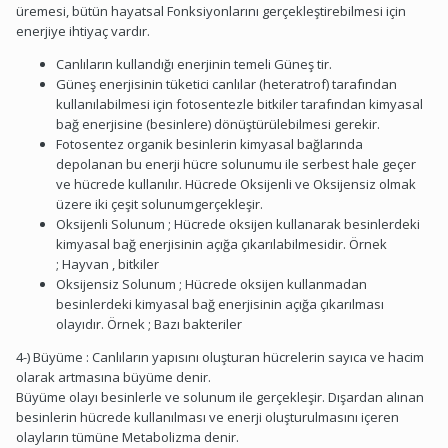
üremesi, bütün hayatsal Fonksiyonlarını gerçekleştirebilmesi için
enerjiye ihtiyaç vardır.
Canlıların kullandığı enerjinin temeli Güneş tir.
Güneş enerjisinin tüketici canlılar (heteratrof) tarafından
kullanılabilmesi için fotosentezle bitkiler tarafından kimyasal
bağ enerjisine (besinlere) dönüştürülebilmesi gerekir.
Fotosentez organik besinlerin kimyasal bağlarında
depolanan bu enerji hücre solunumu ile serbest hale geçer
ve hücrede kullanılır. Hücrede Oksijenli ve Oksijensiz olmak
üzere iki çeşit solunumgerçekleşir.
Oksijenli Solunum ; Hücrede oksijen kullanarak besinlerdeki
kimyasal bağ enerjisinin açığa çıkarılabilmesidir. Örnek
; Hayvan , bitkiler
Oksijensiz Solunum ; Hücrede oksijen kullanmadan
besinlerdeki kimyasal bağ enerjisinin açığa çıkarılması
olayıdır. Örnek ; Bazı bakteriler
4-) Büyüme : Canlıların yapısını oluşturan hücrelerin sayıca ve hacim
olarak artmasına büyüme denir.
Büyüme olayı besinlerle ve solunum ile gerçekleşir. Dışardan alınan
besinlerin hücrede kullanılması ve enerji oluşturulmasını içeren
olayların tümüne Metabolizma denir.