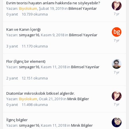
Evrim teorisi hayatın anlamı hakkında ne söyleyebilir?
Yazan:
Biyolokum
,
Şubat 19, 2019
in
Bilimsel Yayınlar
0
yanıt
10.739
okunma
Kan ve Kanın İçeriği
Yazan:
simyager16
,
Kasım 9, 2018
in
Bilimsel Yayınlar
3
yanıt
11.170
okunma
Flor (İlginç bir element)
Yazan:
simyager16
,
Kasım 11, 2018
in
Bilimsel Yayınlar
2
yanıt
12.151
okunma
Diatomlar mikroskobik bitkisel alglerdir.
Yazan:
Biyolokum
,
Ocak 21, 2019
in
Minik Bilgiler
0
yanıt
11.498
okunma
İlginç bilgiler
Yazan:
simyager16
,
Kasım 11, 2018
in
Minik Bilgiler