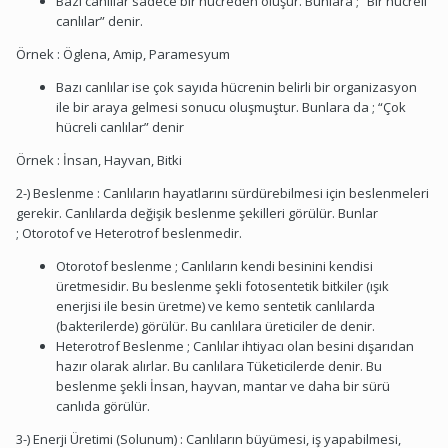
Bazı canlılar sadece bir hücreden oluşur. Bunlara ; “Bir hücreli
canlılar” denir.
Örnek : Öglena, Amip, Paramesyum
Bazı canlılar ise çok sayıda hücrenin belirli bir organizasyon
ile bir araya gelmesi sonucu oluşmuştur. Bunlara da ; “Çok
hücreli canlılar” denir
Örnek : İnsan, Hayvan, Bitki
2-) Beslenme : Canlıların hayatlarını sürdürebilmesi için beslenmeleri
gerekir. Canlılarda değişik beslenme şekilleri görülür. Bunlar
; Otorotof ve Heterotrof beslenmedir.
Otorotof beslenme ; Canlıların kendi besinini kendisi
üretmesidir. Bu beslenme şekli fotosentetik bitkiler (ışık
enerjisi ile besin üretme) ve kemo sentetik canlılarda
(bakterilerde) görülür. Bu canlılara üreticiler de denir.
Heterotrof Beslenme ; Canlılar ihtiyacı olan besini dışarıdan
hazır olarak alırlar. Bu canlılara Tüketicilerde denir. Bu
beslenme şekli İnsan, hayvan, mantar ve daha bir sürü
canlıda görülür.
3-) Enerji Üretimi (Solunum) : Canlıların büyümesi, iş yapabilmesi,