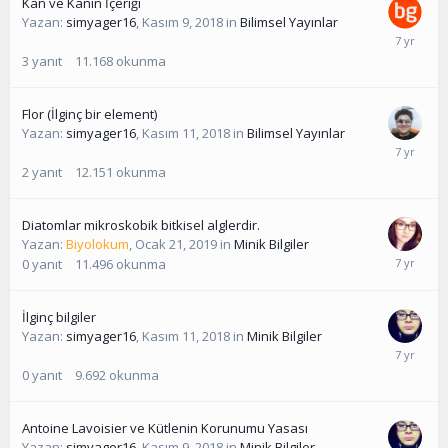
Kan ve Kanın İçeriği
Yazan:
simyager16
,
Kasım 9, 2018
in
Bilimsel Yayınlar
3
yanıt
11.168
okunma
Flor (İlginç bir element)
Yazan:
simyager16
,
Kasım 11, 2018
in
Bilimsel Yayınlar
2
yanıt
12.151
okunma
Diatomlar mikroskobik bitkisel alglerdir.
Yazan:
Biyolokum
,
Ocak 21, 2019
in
Minik Bilgiler
0
yanıt
11.496
okunma
İlginç bilgiler
Yazan:
simyager16
,
Kasım 11, 2018
in
Minik Bilgiler
0
yanıt
9.692
okunma
Antoine Lavoisier ve Kütlenin Korunumu Yasası
Yazan:
simyager16
,
Kasım 9, 2018
in
Minik Bilgiler