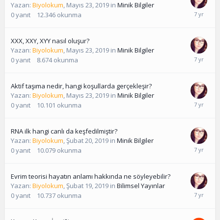
Yazan:
Biyolokum
,
Mayıs 23, 2019
in
Minik Bilgiler
0
yanıt
12.346
okunma
XXX, XXY, XYY nasıl oluşur?
Yazan:
Biyolokum
,
Mayıs 23, 2019
in
Minik Bilgiler
0
yanıt
8.674
okunma
Aktif taşıma nedir, hangi koşullarda gerçekleşir?
Yazan:
Biyolokum
,
Mayıs 23, 2019
in
Minik Bilgiler
0
yanıt
10.101
okunma
RNA ilk hangi canlı da keşfedilmiştir?
Yazan:
Biyolokum
,
Şubat 20, 2019
in
Minik Bilgiler
0
yanıt
10.079
okunma
Evrim teorisi hayatın anlamı hakkında ne söyleyebilir?
Yazan:
Biyolokum
,
Şubat 19, 2019
in
Bilimsel Yayınlar
0
yanıt
10.737
okunma