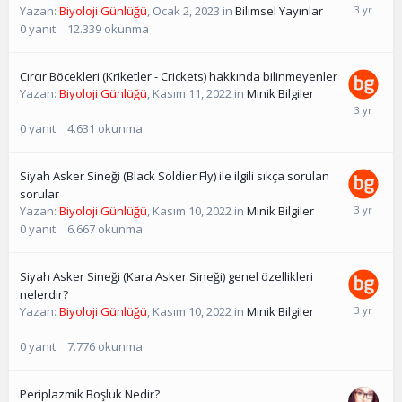
Yazan:
Biyoloji Günlüğü
,
Ocak 2, 2023
in
Bilimsel Yayınlar
0
yanıt
12.339
okunma
Cırcır Böcekleri (Kriketler - Crickets) hakkında bilinmeyenler
Yazan:
Biyoloji Günlüğü
,
Kasım 11, 2022
in
Minik Bilgiler
0
yanıt
4.631
okunma
Siyah Asker Sineği (Black Soldier Fly) ile ilgili sıkça sorulan
sorular
Yazan:
Biyoloji Günlüğü
,
Kasım 10, 2022
in
Minik Bilgiler
0
yanıt
6.667
okunma
Siyah Asker Sineği (Kara Asker Sineği) genel özellikleri
nelerdir?
Yazan:
Biyoloji Günlüğü
,
Kasım 10, 2022
in
Minik Bilgiler
0
yanıt
7.776
okunma
Periplazmik Boşluk Nedir?