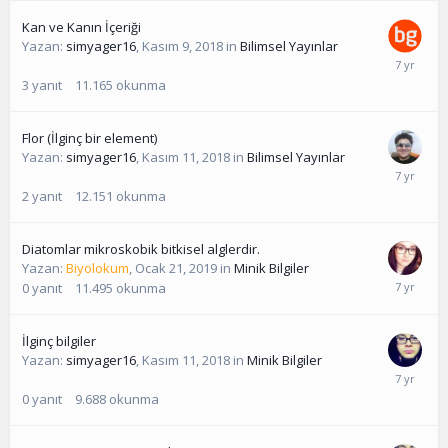
Kan ve Kanın İçeriği
Yazan:
simyager16
,
Kasım 9, 2018
in
Bilimsel Yayınlar
3
yanıt
11.165
okunma
Flor (İlginç bir element)
Yazan:
simyager16
,
Kasım 11, 2018
in
Bilimsel Yayınlar
2
yanıt
12.151
okunma
Diatomlar mikroskobik bitkisel alglerdir.
Yazan:
Biyolokum
,
Ocak 21, 2019
in
Minik Bilgiler
0
yanıt
11.495
okunma
İlginç bilgiler
Yazan:
simyager16
,
Kasım 11, 2018
in
Minik Bilgiler
0
yanıt
9.688
okunma