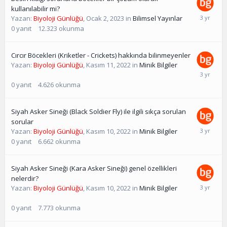
kullanılabilir mi?
Yazan:
Biyoloji Günlüğü
,
Ocak 2, 2023
in
Bilimsel Yayınlar
0
yanıt
12.323
okunma
Cırcır Böcekleri (Kriketler - Crickets) hakkında bilinmeyenler
Yazan:
Biyoloji Günlüğü
,
Kasım 11, 2022
in
Minik Bilgiler
0
yanıt
4.626
okunma
Siyah Asker Sineği (Black Soldier Fly) ile ilgili sıkça sorulan
sorular
Yazan:
Biyoloji Günlüğü
,
Kasım 10, 2022
in
Minik Bilgiler
0
yanıt
6.662
okunma
Siyah Asker Sineği (Kara Asker Sineği) genel özellikleri
nelerdir?
Yazan:
Biyoloji Günlüğü
,
Kasım 10, 2022
in
Minik Bilgiler
0
yanıt
7.773
okunma