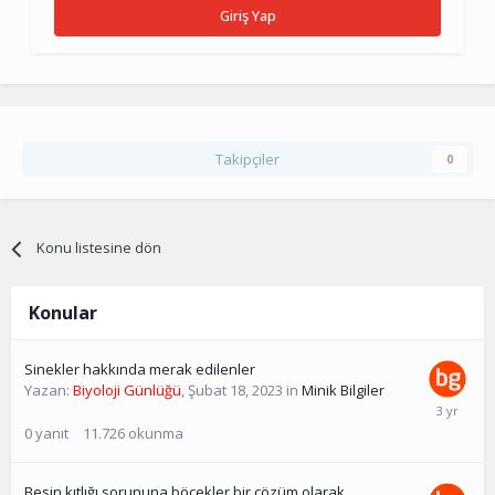
Giriş Yap
Takipçiler
0
Konu listesine dön
Konular
Sinekler hakkında merak edilenler
Yazan:
Biyoloji Günlüğü
,
Şubat 18, 2023
in
Minik Bilgiler
0
yanıt
11.726
okunma
Besin kıtlığı sorununa böcekler bir çözüm olarak