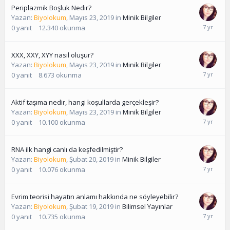
Periplazmik Boşluk Nedir?
Yazan:
Biyolokum
,
Mayıs 23, 2019
in
Minik Bilgiler
0
yanıt
12.340
okunma
XXX, XXY, XYY nasıl oluşur?
Yazan:
Biyolokum
,
Mayıs 23, 2019
in
Minik Bilgiler
0
yanıt
8.673
okunma
Aktif taşıma nedir, hangi koşullarda gerçekleşir?
Yazan:
Biyolokum
,
Mayıs 23, 2019
in
Minik Bilgiler
0
yanıt
10.100
okunma
RNA ilk hangi canlı da keşfedilmiştir?
Yazan:
Biyolokum
,
Şubat 20, 2019
in
Minik Bilgiler
0
yanıt
10.076
okunma
Evrim teorisi hayatın anlamı hakkında ne söyleyebilir?
Yazan:
Biyolokum
,
Şubat 19, 2019
in
Bilimsel Yayınlar
0
yanıt
10.735
okunma