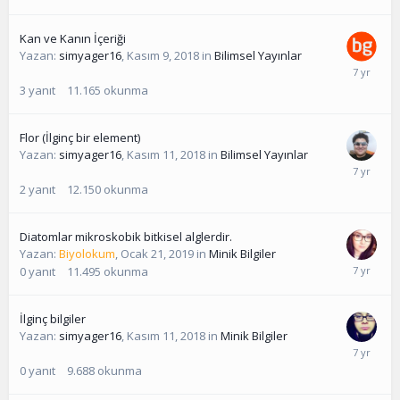
Kan ve Kanın İçeriği
Yazan:
simyager16
,
Kasım 9, 2018
in
Bilimsel Yayınlar
3
yanıt
11.165
okunma
Flor (İlginç bir element)
Yazan:
simyager16
,
Kasım 11, 2018
in
Bilimsel Yayınlar
2
yanıt
12.150
okunma
Diatomlar mikroskobik bitkisel alglerdir.
Yazan:
Biyolokum
,
Ocak 21, 2019
in
Minik Bilgiler
0
yanıt
11.495
okunma
İlginç bilgiler
Yazan:
simyager16
,
Kasım 11, 2018
in
Minik Bilgiler
0
yanıt
9.688
okunma