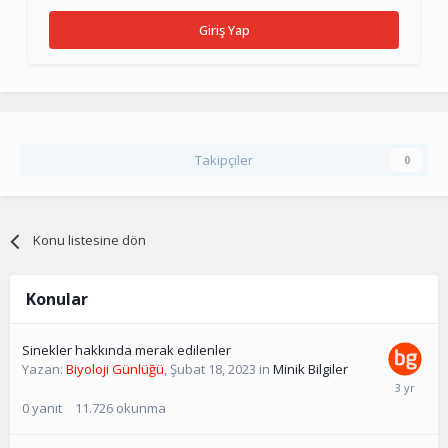
Giriş Yap
Takipçiler
0
Konu listesine dön
Konular
Sinekler hakkında merak edilenler
Yazan:
Biyoloji Günlüğü
,
Şubat 18, 2023
in
Minik Bilgiler
0
yanıt
11.726
okunma