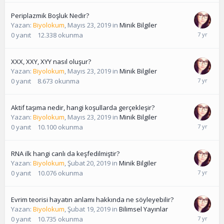
Periplazmik Boşluk Nedir?
Yazan:
Biyolokum
,
Mayıs 23, 2019
in
Minik Bilgiler
0
yanıt
12.338
okunma
XXX, XXY, XYY nasıl oluşur?
Yazan:
Biyolokum
,
Mayıs 23, 2019
in
Minik Bilgiler
0
yanıt
8.673
okunma
Aktif taşıma nedir, hangi koşullarda gerçekleşir?
Yazan:
Biyolokum
,
Mayıs 23, 2019
in
Minik Bilgiler
0
yanıt
10.100
okunma
RNA ilk hangi canlı da keşfedilmiştir?
Yazan:
Biyolokum
,
Şubat 20, 2019
in
Minik Bilgiler
0
yanıt
10.076
okunma
Evrim teorisi hayatın anlamı hakkında ne söyleyebilir?
Yazan:
Biyolokum
,
Şubat 19, 2019
in
Bilimsel Yayınlar
0
yanıt
10.735
okunma