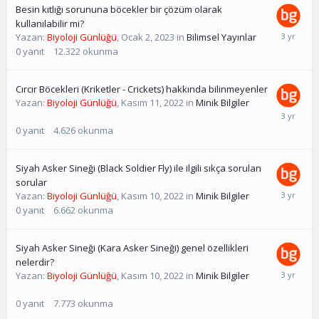
Besin kıtlığı sorununa böcekler bir çözüm olarak
kullanılabilir mi?
Yazan:
Biyoloji Günlüğü
,
Ocak 2, 2023
in
Bilimsel Yayınlar
0
yanıt
12.322
okunma
Cırcır Böcekleri (Kriketler - Crickets) hakkında bilinmeyenler
Yazan:
Biyoloji Günlüğü
,
Kasım 11, 2022
in
Minik Bilgiler
0
yanıt
4.626
okunma
Siyah Asker Sineği (Black Soldier Fly) ile ilgili sıkça sorulan
sorular
Yazan:
Biyoloji Günlüğü
,
Kasım 10, 2022
in
Minik Bilgiler
0
yanıt
6.662
okunma
Siyah Asker Sineği (Kara Asker Sineği) genel özellikleri
nelerdir?
Yazan:
Biyoloji Günlüğü
,
Kasım 10, 2022
in
Minik Bilgiler
0
yanıt
7.773
okunma