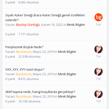
0
yanıt
6.662
okunma
Siyah Asker Sineği (Kara Asker Sineği) genel özellikleri
nelerdir?
Yazan:
Biyoloji Günlüğü
,
Kasım 10, 2022
in
Minik Bilgiler
0
yanıt
7.771
okunma
Periplazmik Boşluk Nedir?
Yazan:
Biyolokum
,
Mayıs 23, 2019
in
Minik Bilgiler
0
yanıt
12.338
okunma
XXX, XXY, XYY nasıl oluşur?
Yazan:
Biyolokum
,
Mayıs 23, 2019
in
Minik Bilgiler
0
yanıt
8.672
okunma
Aktif taşıma nedir, hangi koşullarda gerçekleşir?
Yazan:
Biyolokum
,
Mayıs 23, 2019
in
Minik Bilgiler
0
yanıt
10.100
okunma