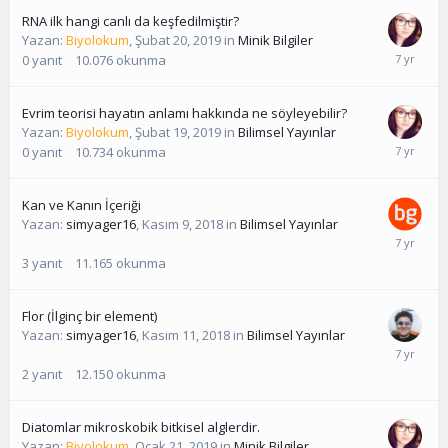
RNA ilk hangi canlı da keşfedilmiştir?
Yazan:
Biyolokum
,
Şubat 20, 2019
in
Minik Bilgiler
0
yanıt
10.076
okunma
Evrim teorisi hayatın anlamı hakkında ne söyleyebilir?
Yazan:
Biyolokum
,
Şubat 19, 2019
in
Bilimsel Yayınlar
0
yanıt
10.734
okunma
Kan ve Kanın İçeriği
Yazan:
simyager16
,
Kasım 9, 2018
in
Bilimsel Yayınlar
3
yanıt
11.165
okunma
Flor (İlginç bir element)
Yazan:
simyager16
,
Kasım 11, 2018
in
Bilimsel Yayınlar
2
yanıt
12.150
okunma
Diatomlar mikroskobik bitkisel alglerdir.
Yazan:
Biyolokum
,
Ocak 21, 2019
in
Minik Bilgiler