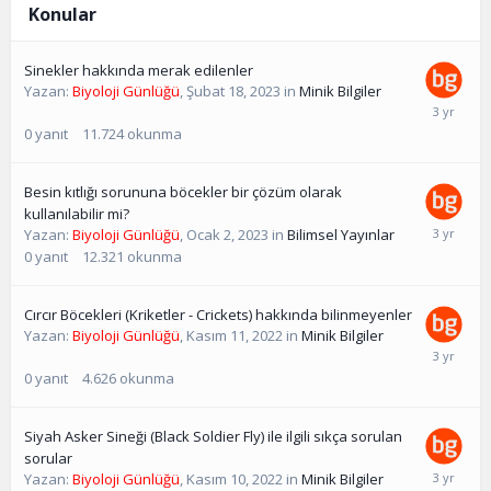
Konular
Sinekler hakkında merak edilenler
Yazan:
Biyoloji Günlüğü
,
Şubat 18, 2023
in
Minik Bilgiler
0
yanıt
11.724
okunma
Besin kıtlığı sorununa böcekler bir çözüm olarak
kullanılabilir mi?
Yazan:
Biyoloji Günlüğü
,
Ocak 2, 2023
in
Bilimsel Yayınlar
0
yanıt
12.321
okunma
Cırcır Böcekleri (Kriketler - Crickets) hakkında bilinmeyenler
Yazan:
Biyoloji Günlüğü
,
Kasım 11, 2022
in
Minik Bilgiler
0
yanıt
4.626
okunma
Siyah Asker Sineği (Black Soldier Fly) ile ilgili sıkça sorulan
sorular
Yazan:
Biyoloji Günlüğü
,
Kasım 10, 2022
in
Minik Bilgiler