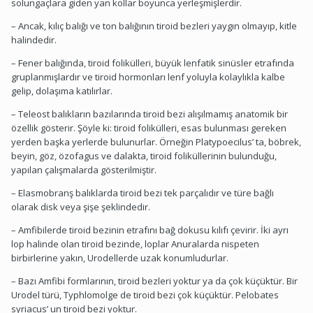
solungaçlara giden yan kollar boyunca yerleşmişlerdir.
– Ancak, kılıç balığı ve ton balığının tiroid bezleri yaygın olmayıp, kitle
halindedir.
– Fener balığında, tiroid folikülleri, büyük lenfatik sinüsler etrafında
gruplanmışlardır ve tiroid hormonları lenf yoluyla kolaylıkla kalbe
gelip, dolaşıma katılırlar.
– Teleost balıkların bazılarında tiroid bezi alışılmamış anatomik bir
özellik gösterir. Şöyle ki: tiroid folikülleri, esas bulunması gereken
yerden başka yerlerde bulunurlar. Örneğin Platypoecilus’ ta, böbrek,
beyin, göz, özofagus ve dalakta, tiroid foliküllerinin bulunduğu,
yapılan çalışmalarda gösterilmiştir.
– Elasmobranş balıklarda tiroid bezi tek parçalıdır ve türe bağlı
olarak disk veya şişe şeklindedir.
– Amfibilerde tiroid bezinin etrafını bağ dokusu kılıfı çevirir. İki ayrı
lop halinde olan tiroid bezinde, loplar Anuralarda nispeten
birbirlerine yakın, Urodellerde uzak konumludurlar.
– Bazı Amfibi formlarının, tiroid bezleri yoktur ya da çok küçüktür. Bir
Urodel türü, Typhlomolge de tiroid bezi çok küçüktür. Pelobates
syriacus’ un tiroid bezi yoktur.