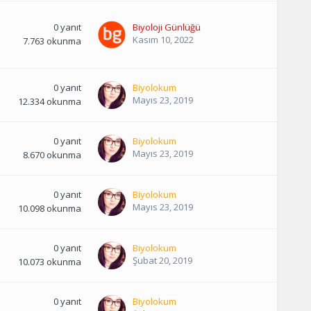
0
yanıt
Biyoloji Günlüğü
Kasım 10, 2022
7.763
okunma
0
yanıt
Biyolokum
Mayıs 23, 2019
12.334
okunma
0
yanıt
Biyolokum
Mayıs 23, 2019
8.670
okunma
0
yanıt
Biyolokum
Mayıs 23, 2019
10.098
okunma
0
yanıt
Biyolokum
Şubat 20, 2019
10.073
okunma
0
yanıt
Biyolokum