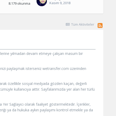
Kasım 9, 2018
8.179
okunma
Tüm Aktiviteler
iyetlerine yılmadan devam etmeye çalışan masum bir
vinizi paylaşmak isterseniz wetransfer.com üzerinden
olarak özellikle sosyal medyada gözden kaçan, değerli
müyle kullanıcıya aittir. Sayfalarımızda yer alan her türlü
Yer Sağlayıcı olarak faaliyet göstermektedir. İçerikler,
çeriği ya da hukuka aykırı paylaşımı kontrol etmekle ya da