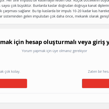
ır. Her sinir impulsu bir kasılmaya neden olur. Küçük böceklerin büyük b
 sayısı çok büyüktür. Bunlarda kaslar doğrudan doğruya kanat diplerine b
rek çarpması sağlanır. Bu tip kaslarda bir impuls 10-20 kadar kas harek
ir sisteminden gelen impulsdan çok daha önce, mekanik olarak genişle
ak için hesap oluşturmalı veya giriş 
Yorum yapmak için üye olmanız gerekiyor
ak çok kolay.
Zaten bir hes