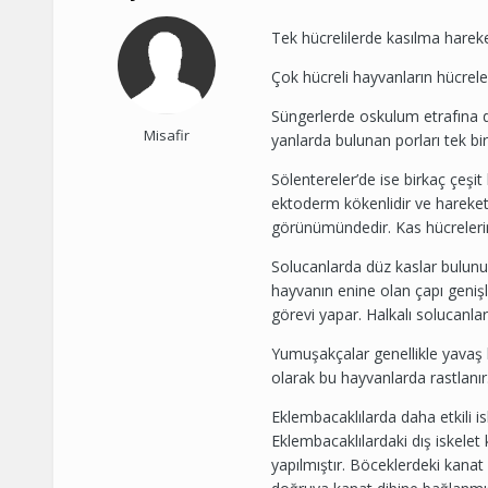
Tek hücrelilerde kasılma hareket
Çok hücreli hayvanların hücreler
Süngerlerde oskulum etrafına d
Misafir
yanlarda bulunan porları tek bir
Sölentereler’de ise birkaç çeşit
ektoderm kökenlidir ve hareketi
görünümündedir. Kas hücrelerin
Solucanlarda düz kaslar bulunu
hayvanın enine olan çapı genişl
görevi yapar. Halkalı solucanla
Yumuşakçalar genellikle yavaş ha
olarak bu hayvanlarda rastlanır
Eklembacaklılarda daha etkili is
Eklembacaklılardaki dış iskelet k
yapılmıştır. Böceklerdeki kanat 