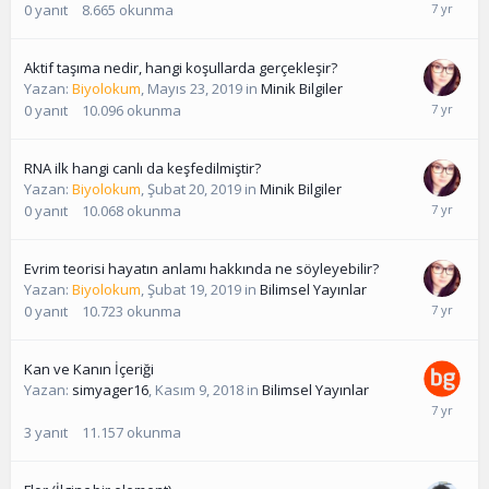
0
yanıt
8.665
okunma
Aktif taşıma nedir, hangi koşullarda gerçekleşir?
Yazan:
Biyolokum
,
Mayıs 23, 2019
in
Minik Bilgiler
0
yanıt
10.096
okunma
RNA ilk hangi canlı da keşfedilmiştir?
Yazan:
Biyolokum
,
Şubat 20, 2019
in
Minik Bilgiler
0
yanıt
10.068
okunma
Evrim teorisi hayatın anlamı hakkında ne söyleyebilir?
Yazan:
Biyolokum
,
Şubat 19, 2019
in
Bilimsel Yayınlar
0
yanıt
10.723
okunma
Kan ve Kanın İçeriği
Yazan:
simyager16
,
Kasım 9, 2018
in
Bilimsel Yayınlar
3
yanıt
11.157
okunma