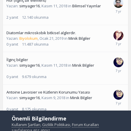
Flor (İlginç bir element)
Yazan:
simyager16
,
Kasım 11, 2018
in
Bilimsel Yayınlar
2
yanıt
12.140
okunma
Diatomlar mikroskobik bitkisel alglerdir.
Yazan:
Biyolokum
,
Ocak 21, 2019
in
Minik Bilgiler
0
yanıt
11.487
okunma
İlginç bilgiler
Yazan:
simyager16
,
Kasım 11, 2018
in
Minik Bilgiler
0
yanıt
9.679
okunma
Antoine Lavoisier ve Kütlenin Korunumu Yasası
Yazan:
simyager16
,
Kasım 9, 2018
in
Minik Bilgiler
0
yanıt
8.175
okunma
Önemli Bilgilendirme
Kullanım Şartları
,
Gizlilik Politikası
,
Forum Kuralları
sayfalarına göz atınız.