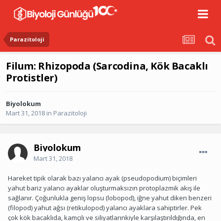
Parazitoloji
Filum: Rhizopoda (Sarcodina, Kök Bacaklı
Protistler)
Biyolokum
Mart 31, 2018
in
Parazitoloji
Biyolokum
Mart 31, 2018
Hareket tipik olarak bazı yalancı ayak (pseudopodium) biçimleri
yahut bariz yalancı ayaklar oluşturmaksızın protoplazmik akış ile
sağlanır. Çoğunlukla geniş lopsu (lobopod), iğne yahut diken benzeri
(filopod) yahut ağsı (retikulopod) yalancı ayaklara sahiptirler. Pek
çok kök bacaklıda, kamçılı ve siliyatlarınkiyle karşılaştırıldığında, en