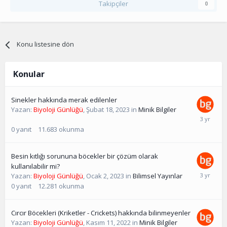
Takipçiler
0
Konu listesine dön
Konular
Sinekler hakkında merak edilenler
Yazan:
Biyoloji Günlüğü
,
Şubat 18, 2023
in
Minik Bilgiler
0
yanıt
11.683
okunma
Besin kıtlığı sorununa böcekler bir çözüm olarak
kullanılabilir mi?
Yazan:
Biyoloji Günlüğü
,
Ocak 2, 2023
in
Bilimsel Yayınlar
0
yanıt
12.281
okunma
Cırcır Böcekleri (Kriketler - Crickets) hakkında bilinmeyenler
Yazan:
Biyoloji Günlüğü
,
Kasım 11, 2022
in
Minik Bilgiler