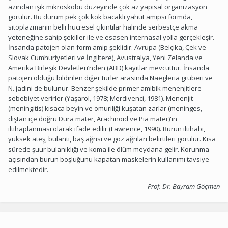
azından ışık mikroskobu düzeyinde çok az yapısal organizasyon
görülür. Bu durum pek çok kök bacaklı yahut amipsi formda,
sitoplazmanın belli hücresel çıkıntılar halinde serbestçe akma
yeteneğine sahip şekiller ile ve esasen internasal yolla gerçekleşir.
İnsanda patojen olan form amip şeklidir. Avrupa (Belçika, Çek ve
Slovak Cumhuriyetleri ve İngiltere), Avustralya, Yeni Zelanda ve
Amerika Birleşik Devletleri’nden (ABD) kayıtlar mevcuttur. İnsanda
patojen olduğu bildirilen diğer türler arasında Naegleria gruberi ve
N. jadini de bulunur. Benzer şekilde primer amibik menenjitlere
sebebiyet verirler (Yaşarol, 1978; Merdivenci, 1981). Menenjit
(meningitis) kısaca beyin ve omuriliği kuşatan zarlar (meninges,
dıştan içe doğru Dura mater, Arachnoid ve Pia mater)'ın
iltihaplanması olarak ifade edilir (Lawrence, 1990). Burun iltihabı,
yüksek ateş, bulantı, baş ağrısı ve göz ağrıları belirtileri görülür. Kısa
sürede şuur bulanıklığı ve koma ile ölüm meydana gelir. Korunma
açısından burun boşluğunu kapatan maskelerin kullanımı tavsiye
edilmektedir.
Prof. Dr. Bayram Göçmen