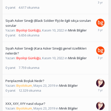
0
yanıt
4.617
okunma
Siyah Asker Sineği (Black Soldier Fly) ile ilgili sıkça sorulan
sorular
Yazan:
Biyoloji Günlüğü
,
Kasım 10, 2022
in
Minik Bilgiler
0
yanıt
6.656
okunma
Siyah Asker Sineği (Kara Asker Sineği) genel özellikleri
nelerdir?
Yazan:
Biyoloji Günlüğü
,
Kasım 10, 2022
in
Minik Bilgiler
0
yanıt
7.759
okunma
Periplazmik Boşluk Nedir?
Yazan:
Biyolokum
,
Mayıs 23, 2019
in
Minik Bilgiler
0
yanıt
12.329
okunma
XXX, XXY, XYY nasıl oluşur?
Yazan:
Biyolokum
,
Mayıs 23, 2019
in
Minik Bilgiler