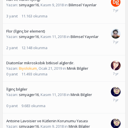
Yazan:
simyager16
,
Kasım 9, 2018
in
Bilimsel Yayınlar
3
yanıt
11.163
okunma
Flor (İlginç bir element)
Yazan:
simyager16
,
Kasım 11, 2018
in
Bilimsel Yayınlar
2
yanıt
12.148
okunma
Diatomlar mikroskobik bitkisel alglerdir.
Yazan:
Biyolokum
,
Ocak 21, 2019
in
Minik Bilgiler
0
yanıt
11.493
okunma
İlginç bilgiler
Yazan:
simyager16
,
Kasım 11, 2018
in
Minik Bilgiler
0
yanıt
9.683
okunma
Antoine Lavoisier ve Kütlenin Korunumu Yasası
Yazan:
simyager16
,
Kasım 9, 2018
in
Minik Bilgiler