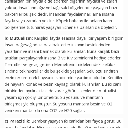
canlılardan biri fayda elde ederken diğerinin faydası ve zararı
yoktur, insanların ağız ve bağırsak bölgelerinde yaşayan bazı
bakteriler bu şekildedir. İnsandan faydalanırlar, ama insana
fayda veya zararları yoktur. Köpek balıkları ile onların karın
bölgelerine tutunarak yaşayan Echeneis balıkları da böyledir.
b) Mutualizm:
Karşılıklı fayda esasına dayalı bir yaşam birliğidir.
İnsan bağırsağındaki bazı bakteriler insanın besinlerinden
yararlanır ve insanı barınak olarak kullanırlar. Buna karşılık bazı
artıkları parçalayarak insana B ve K vitaminlerini hediye ederler.
Termitler ve geviş getiren Memelilerin midelerindeki selüloz
sindirici tek hücreliler de bu şekilde yaşarlar. Selülozu sindiren
enzimler üreterek hayvanın sindirimine yardımcı olurlar. Kendileri
de hayvanı konak ve besin kaynağı olarak kullanırlar. Bu iki canlı
birbirinden ayrılırsa ikisi de zarar görür. Likenler de mutualist
yaşam için çok iyi bir örnektir. Su yosunu ve mantarın
birleşmesiyle oluşmuştur. Su yosunu mantara besin ve O2
verirken mantar da ona CO2 ve H20 sağlar.
c) Parazitlik:
Beraber yaşayan iki canlıdan biri fayda görür. Bu
esnada faydalandığı canlıya zarar verir. Bu yüzden buna zararlı