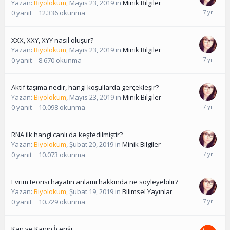
Yazan:
Biyolokum
,
Mayıs 23, 2019
in
Minik Bilgiler
0
yanıt
12.336
okunma
XXX, XXY, XYY nasıl oluşur?
Yazan:
Biyolokum
,
Mayıs 23, 2019
in
Minik Bilgiler
0
yanıt
8.670
okunma
Aktif taşıma nedir, hangi koşullarda gerçekleşir?
Yazan:
Biyolokum
,
Mayıs 23, 2019
in
Minik Bilgiler
0
yanıt
10.098
okunma
RNA ilk hangi canlı da keşfedilmiştir?
Yazan:
Biyolokum
,
Şubat 20, 2019
in
Minik Bilgiler
0
yanıt
10.073
okunma
Evrim teorisi hayatın anlamı hakkında ne söyleyebilir?
Yazan:
Biyolokum
,
Şubat 19, 2019
in
Bilimsel Yayınlar
0
yanıt
10.729
okunma
Kan ve Kanın İçeriği