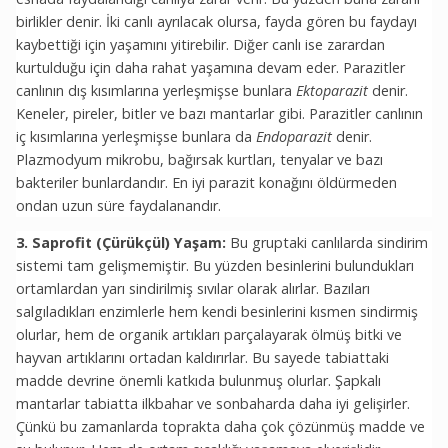
birlikler denir. İki canlı ayrılacak olursa, fayda gören bu faydayı
kaybettiği için yaşamını yitirebilir. Diğer canlı ise zarardan
kurtulduğu için daha rahat yaşamına devam eder. Parazitler
canlının dış kısımlarına yerleşmişse bunlara
Ektoparazit
denir.
Keneler, pireler, bitler ve bazı mantarlar gibi. Parazitler canlının
iç kısımlarına yerleşmişse bunlara da
Endoparazit
denir.
Plazmodyum mikrobu, bağırsak kurtları, tenyalar ve bazı
bakteriler bunlardandır. En iyi parazit konağını öldürmeden
ondan uzun süre faydalanandır.
3. Saprofit (Çürükçül) Yaşam:
Bu gruptaki canlılarda sindirim
sistemi tam gelişmemiştir. Bu yüzden besinlerini bulundukları
ortamlardan yarı sindirilmiş sıvılar olarak alırlar. Bazıları
salgıladıkları enzimlerle hem kendi besinlerini kısmen sindirmiş
olurlar, hem de organik artıkları parçalayarak ölmüş bitki ve
hayvan artıklarını ortadan kaldırırlar. Bu sayede tabiattaki
madde devrine önemli katkıda bulunmuş olurlar. Şapkalı
mantarlar tabiatta ilkbahar ve sonbaharda daha iyi gelişirler.
Çünkü bu zamanlarda toprakta daha çok çözünmüş madde ve