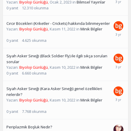
Yazan:
Biyoloji Günlüğü
,
Ocak 2, 2023
in
Bilimsel Yayınlar
0
yanıt
12.310
okunma
Cırcır Böcekleri (Kriketler - Crickets) hakkında bilinmeyenler
Yazan:
Biyoloji Günlüğü
,
Kasım 11, 2022
in
Minik Bilgiler
0
yanıt
4.625
okunma
Siyah Asker Sineği (Black Soldier Fly) ile ilgili sıkça sorulan
sorular
Yazan:
Biyoloji Günlüğü
,
Kasım 10, 2022
in
Minik Bilgiler
0
yanıt
6.660
okunma
Siyah Asker Sineği (Kara Asker Sineği) genel özellikleri
nelerdir?
Yazan:
Biyoloji Günlüğü
,
Kasım 10, 2022
in
Minik Bilgiler
0
yanıt
7.768
okunma
Periplazmik Boşluk Nedir?