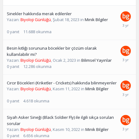
Sinekler hakkında merak edilenler
Yazan:
Biyoloji Günlüğü
,
Şubat 18, 2023
in
Minik Bilgiler
0
yanıt
11.688
okunma
Besin kıtlığı sorununa böcekler bir çözüm olarak
kullanılabilir mi?
Yazan:
Biyoloji Günlüğü
,
Ocak 2, 2023
in
Bilimsel Yayınlar
0
yanıt
12.286
okunma
Cırcır Böcekleri (Kriketler - Crickets) hakkında bilinmeyenler
Yazan:
Biyoloji Günlüğü
,
Kasım 11, 2022
in
Minik Bilgiler
0
yanıt
4.618
okunma
Siyah Asker Sineği (Black Soldier Fly) ile ilgili sıkça sorulan
sorular
Yazan:
Biyoloji Günlüğü
,
Kasım 10, 2022
in
Minik Bilgiler
0
yanıt
6.656
okunma