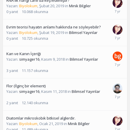
RNA ilk hangi canlı da keşfedilmiştir?
Yazan:
Biyolokum
,
Şubat 20, 2019
in
Minik Bilgiler
0
yanıt
10.068
okunma
Evrim teorisi hayatın anlamı hakkında ne söyleyebilir?
Yazan:
Biyolokum
,
Şubat 19, 2019
in
Bilimsel Yayınlar
0
yanıt
10.725
okunma
Kan ve Kanın İçeriği
Yazan:
simyager16
,
Kasım 9, 2018
in
Bilimsel Yayınlar
3
yanıt
11.157
okunma
Flor (İlginç bir element)
Yazan:
simyager16
,
Kasım 11, 2018
in
Bilimsel Yayınlar
2
yanıt
12.140
okunma
Diatomlar mikroskobik bitkisel alglerdir.
Yazan:
Biyolokum
,
Ocak 21, 2019
in
Minik Bilgiler
0
yanıt
11.489
okunma