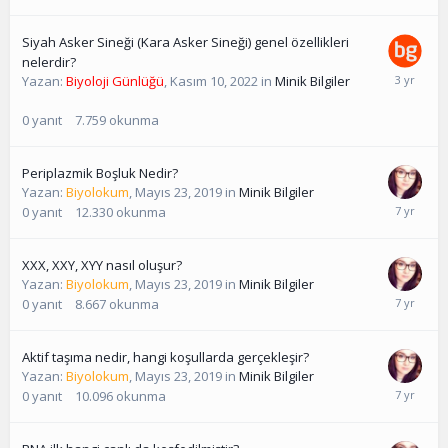
Siyah Asker Sineği (Kara Asker Sineği) genel özellikleri
nelerdir?
Yazan:
Biyoloji Günlüğü
,
Kasım 10, 2022
in
Minik Bilgiler
0
yanıt
7.759
okunma
Periplazmik Boşluk Nedir?
Yazan:
Biyolokum
,
Mayıs 23, 2019
in
Minik Bilgiler
0
yanıt
12.330
okunma
XXX, XXY, XYY nasıl oluşur?
Yazan:
Biyolokum
,
Mayıs 23, 2019
in
Minik Bilgiler
0
yanıt
8.667
okunma
Aktif taşıma nedir, hangi koşullarda gerçekleşir?
Yazan:
Biyolokum
,
Mayıs 23, 2019
in
Minik Bilgiler
0
yanıt
10.096
okunma