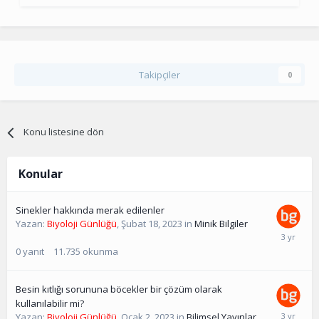
Takipçiler
0
Konu listesine dön
Konular
Sinekler hakkında merak edilenler
Yazan:
Biyoloji Günlüğü
,
Şubat 18, 2023
in
Minik Bilgiler
0
yanıt
11.735
okunma
Besin kıtlığı sorununa böcekler bir çözüm olarak
kullanılabilir mi?
Yazan:
Biyoloji Günlüğü
,
Ocak 2, 2023
in
Bilimsel Yayınlar