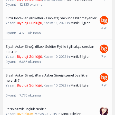
0
yanıt
12.335
okunma
Cırcır Böcekleri (Kriketler - Crickets) hakkında bilinmeyenler
Yazan:
Biyoloji Günlüğü
,
Kasım 11, 2022
in
Minik Bilgiler
0
yanıt
4.630
okunma
Siyah Asker Sineği (Black Soldier Fly) ile ilgili sıkça sorulan
sorular
Yazan:
Biyoloji Günlüğü
,
Kasım 10, 2022
in
Minik Bilgiler
0
yanıt
6.666
okunma
Siyah Asker Sineği (Kara Asker Sineği) genel özellikleri
nelerdir?
Yazan:
Biyoloji Günlüğü
,
Kasım 10, 2022
in
Minik Bilgiler
0
yanıt
7.776
okunma
Periplazmik Boşluk Nedir?
Yazan:
Biyolokum
,
Mayıs 23, 2019
in
Minik Bilgiler