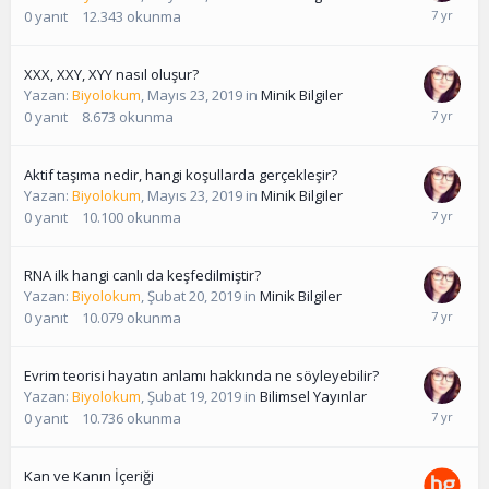
0
yanıt
12.343
okunma
XXX, XXY, XYY nasıl oluşur?
Yazan:
Biyolokum
,
Mayıs 23, 2019
in
Minik Bilgiler
0
yanıt
8.673
okunma
Aktif taşıma nedir, hangi koşullarda gerçekleşir?
Yazan:
Biyolokum
,
Mayıs 23, 2019
in
Minik Bilgiler
0
yanıt
10.100
okunma
RNA ilk hangi canlı da keşfedilmiştir?
Yazan:
Biyolokum
,
Şubat 20, 2019
in
Minik Bilgiler
0
yanıt
10.079
okunma
Evrim teorisi hayatın anlamı hakkında ne söyleyebilir?
Yazan:
Biyolokum
,
Şubat 19, 2019
in
Bilimsel Yayınlar
0
yanıt
10.736
okunma
Kan ve Kanın İçeriği