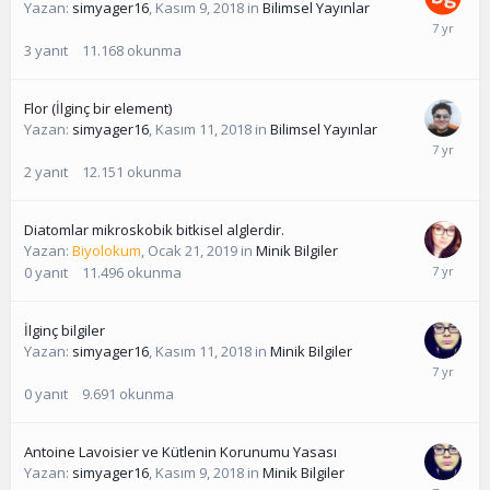
Yazan:
simyager16
,
Kasım 9, 2018
in
Bilimsel Yayınlar
3
yanıt
11.168
okunma
Flor (İlginç bir element)
Yazan:
simyager16
,
Kasım 11, 2018
in
Bilimsel Yayınlar
2
yanıt
12.151
okunma
Diatomlar mikroskobik bitkisel alglerdir.
Yazan:
Biyolokum
,
Ocak 21, 2019
in
Minik Bilgiler
0
yanıt
11.496
okunma
İlginç bilgiler
Yazan:
simyager16
,
Kasım 11, 2018
in
Minik Bilgiler
0
yanıt
9.691
okunma
Antoine Lavoisier ve Kütlenin Korunumu Yasası
Yazan:
simyager16
,
Kasım 9, 2018
in
Minik Bilgiler