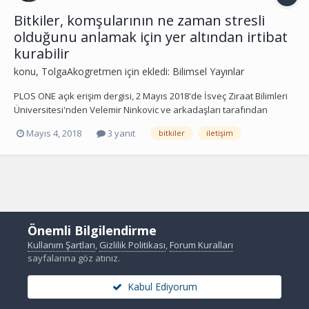
Bitkiler, komşularının ne zaman stresli
olduğunu anlamak için yer altından irtibat
kurabilir
konu,
TolgaAkogretmen
için ekledi:
Bilimsel Yayınlar
PLOS ONE açık erişim dergisi, 2 Mayıs 2018'de İsveç Ziraat Bilimleri
Üniversitesi'nden Velemir Ninkovic ve arkadaşları tarafından
yayınlanan bir çalışmayı rapor etmektedir: Birbirine yakın büyüyen
Mayıs 4, 2018
3 yanıt
bitkiler
iletişim
mısır fidanları, yakınlardaki bitkilerin büyümesini etkileyen yeraltı
sinyalleri yayıyor....
Önemli Bilgilendirme
Kullanım Şartları
,
Gizlilik Politikası
,
Forum Kuralları
sayfalarına göz atınız.
Kabul Ediyorum