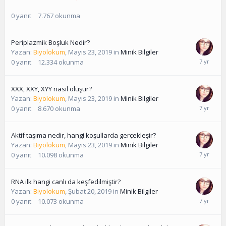
0
yanıt
7.767
okunma
Periplazmik Boşluk Nedir?
Yazan:
Biyolokum
,
Mayıs 23, 2019
in
Minik Bilgiler
0
yanıt
12.334
okunma
XXX, XXY, XYY nasıl oluşur?
Yazan:
Biyolokum
,
Mayıs 23, 2019
in
Minik Bilgiler
0
yanıt
8.670
okunma
Aktif taşıma nedir, hangi koşullarda gerçekleşir?
Yazan:
Biyolokum
,
Mayıs 23, 2019
in
Minik Bilgiler
0
yanıt
10.098
okunma
RNA ilk hangi canlı da keşfedilmiştir?
Yazan:
Biyolokum
,
Şubat 20, 2019
in
Minik Bilgiler
0
yanıt
10.073
okunma