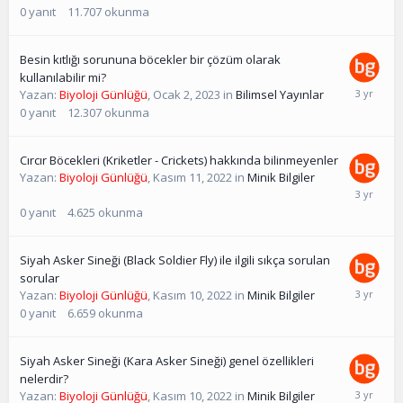
0
yanıt
11.707
okunma
Besin kıtlığı sorununa böcekler bir çözüm olarak
kullanılabilir mi?
Yazan:
Biyoloji Günlüğü
,
Ocak 2, 2023
in
Bilimsel Yayınlar
0
yanıt
12.307
okunma
Cırcır Böcekleri (Kriketler - Crickets) hakkında bilinmeyenler
Yazan:
Biyoloji Günlüğü
,
Kasım 11, 2022
in
Minik Bilgiler
0
yanıt
4.625
okunma
Siyah Asker Sineği (Black Soldier Fly) ile ilgili sıkça sorulan
sorular
Yazan:
Biyoloji Günlüğü
,
Kasım 10, 2022
in
Minik Bilgiler
0
yanıt
6.659
okunma
Siyah Asker Sineği (Kara Asker Sineği) genel özellikleri
nelerdir?
Yazan:
Biyoloji Günlüğü
,
Kasım 10, 2022
in
Minik Bilgiler