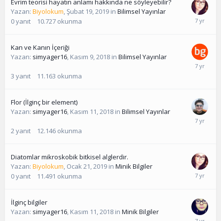
Evrim teorisi hayatın anlamı hakkında ne söyleyebilir?
Yazan:
Biyolokum
,
Şubat 19, 2019
in
Bilimsel Yayınlar
0
yanıt
10.727
okunma
Kan ve Kanın İçeriği
Yazan:
simyager16
,
Kasım 9, 2018
in
Bilimsel Yayınlar
3
yanıt
11.163
okunma
Flor (İlginç bir element)
Yazan:
simyager16
,
Kasım 11, 2018
in
Bilimsel Yayınlar
2
yanıt
12.146
okunma
Diatomlar mikroskobik bitkisel alglerdir.
Yazan:
Biyolokum
,
Ocak 21, 2019
in
Minik Bilgiler
0
yanıt
11.491
okunma
İlginç bilgiler
Yazan:
simyager16
,
Kasım 11, 2018
in
Minik Bilgiler