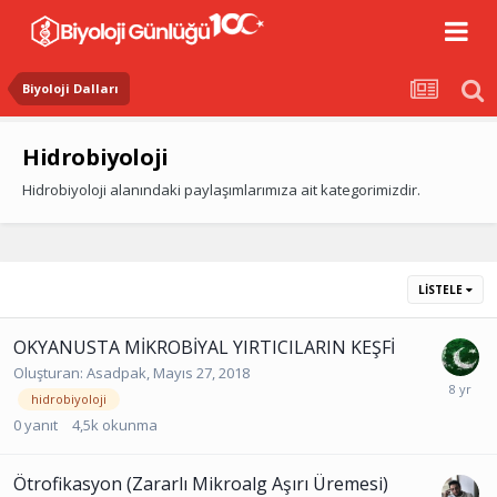
Biyoloji Dalları
Hidrobiyoloji
Hidrobiyoloji alanındaki paylaşımlarımıza ait kategorimizdir.
LISTELE
OKYANUSTA MİKROBİYAL YIRTICILARIN KEŞFİ
Oluşturan:
Asadpak
,
Mayıs 27, 2018
hidrobiyoloji
0
yanıt
4,5k
okunma
Ötrofikasyon (Zararlı Mikroalg Aşırı Üremesi)