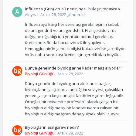
İnfluenza (Grip) virüsü nedir, nasıl bulaşır, tedavisi ve
korunma yolları nelerdir?
Aleyna
·
Aralık 28, 2022
gönderildi
İnfluenzaya karşı her sene aşı gerekmesinin sebebi
de antigendrift ve antigendshift. Hızlı şekilde virüs
değişime uğradığı için yeni bir method gerekti aşı
üretiminde. Bu da baculovirüzü ile yapılıyor.
Hemagglutinin’in genetik bilgisi bakulovirüse geçiriliyor.
Virüs daha sonra aşı üretimi için gerekli olan büyük...
Dünya genelinde biyologlar ne kadar maaş alıyorlar?
Biyoloji Günlüğü
·
Aralık 28, 2022
Dünya genelinde biyologların aldıkları maaşlar,
biyologların çalıştıkları alan, eğitim seviyesi, çalıştıkları
yer ve çalışma koşulları gibi faktörlere göre değişebilir.
Örneğin, bir üniversite profesörü olarak çalışan bir
biyoloğun aldığı maaş, bir laboratuvarda çalışan bir
biyoloğun aldığı maaştan daha yüksek olabilir. Aynı...
Biyologların asıl görevi nedir?
Biyoloji Günlüğü
·
Aralık 28, 2022