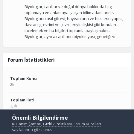
Biyologlar, canlılar ve doğal dünya hakkında bilgi
toplamaya ve anlamaya çalışan bilim adamlarıdır.
Biyologların asıl görevi, hayvanların ve bitkilerin yapısı,
davranışı, evrimi ve çevreleriyle ilişkisi gibi konuları
incelemek ve bu bilgileri toplumla paylaşmaktır.
Biyologlar, ayrıca canlıların biyokimyası, genetiği ve...
Forum İstatistikleri
Toplam Konu
2k
Toplam İleti
2,3k
Önemli Bilgilendirme
Kullanım Şartları
,
Gizlilik Politikası
,
Forum Kuralları
sayfalarına göz atınız.