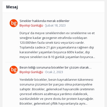
Mesaj
Sinekler hakkında merak edilenler
Biyoloji Günlüğü
·
Şubat 18, 2023
Dünya’ da meyve sineklerinden ev sineklerine ve et
sineğine kadar gezegenin etrafında vızıldayan
120.000’den fazla sinek türü veya türü vardır.
Toplamda sadece 21 gün yaşamalarına rağmen dişi
karasinekler yaşamları boyunca 600’e kadar, dişi
meyve sinekleri ise 8-10 günlük yaşamları boyunca...
Besin kıtlığı sorununa böcekler bir çözüm olarak
kullanılabilir mi?
Biyoloji Günlüğü
·
Ocak 2, 2023
Yenilebilir böcekler, besin kaynaklarının tükenmesi
sorununa çözümün bir parçası olma potansiyeline
sahiptir. Böcekler, geleneksel hayvancılık üretiminin
çevresel etkisini azaltmaya yardımcı olabilecek,
sürdürülebilir ve çevre dostu bir protein kaynağıdır.
Böcekler, geleneksel çiftlik hayvanlarıyla aynı...