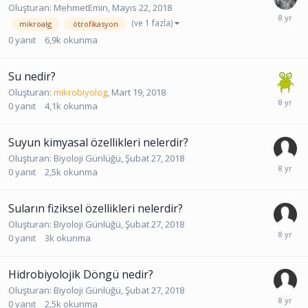
Oluşturan:
MehmetEmin
,
Mayıs 22, 2018
(ve 1 fazla)
mikroalg
ötrofikasyon
0
yanıt
6,9k
okunma
Su nedir?
Oluşturan:
mikrobiyolog
,
Mart 19, 2018
0
yanıt
4,1k
okunma
Suyun kimyasal özellikleri nelerdir?
Oluşturan:
Biyoloji Günlüğü
,
Şubat 27, 2018
0
yanıt
2,5k
okunma
Suların fiziksel özellikleri nelerdir?
Oluşturan:
Biyoloji Günlüğü
,
Şubat 27, 2018
0
yanıt
3k
okunma
Hidrobiyolojik Döngü nedir?
Oluşturan:
Biyoloji Günlüğü
,
Şubat 27, 2018
0
yanıt
2,5k
okunma