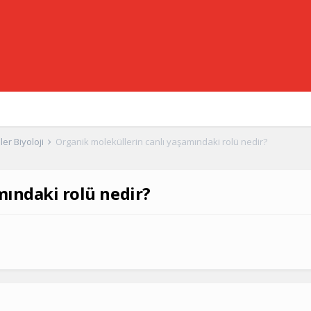
er Biyoloji
Organik moleküllerin canlı yaşamındaki rolü nedir?
mındaki rolü nedir?