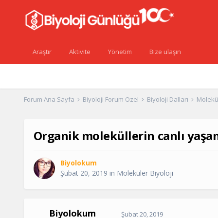
Araştır
Aktivite
Yönetim
Bize ulaşın
Forum Ana Sayfa
Biyoloji Forum Özel
Biyoloji Dalları
Molekül
Organik moleküllerin canlı yaşa
Biyolokum
Şubat 20, 2019
in
Moleküler Biyoloji
Biyolokum
Şubat 20, 2019