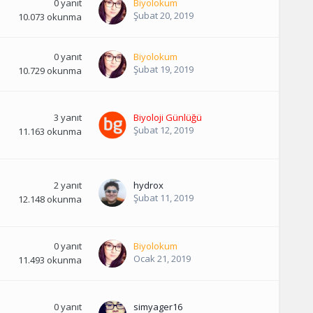
0
yanıt
Biyolokum
Şubat 20, 2019
10.073
okunma
0
yanıt
Biyolokum
Şubat 19, 2019
10.729
okunma
3
yanıt
Biyoloji Günlüğü
Şubat 12, 2019
11.163
okunma
2
yanıt
hydrox
Şubat 11, 2019
12.148
okunma
0
yanıt
Biyolokum
Ocak 21, 2019
11.493
okunma
0
yanıt
simyager16