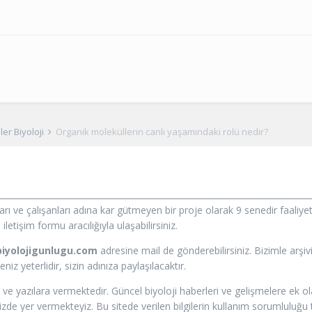
er Biyoloji
Organik moleküllerin canlı yaşamındaki rolü nedir?
ları ve çalışanları adına kar gütmeyen bir proje olarak 9 senedir faal
letişim formu aracılığıyla ulaşabilirsiniz.
iyolojigunlugu.com
adresine mail de gönderebilirsiniz. Bizimle arşi
z yeterlidir, sizin adınıza paylaşılacaktır.
 ve yazılara vermektedir. Güncel biyoloji haberleri ve gelişmelere ek 
e yer vermekteyiz. Bu sitede verilen bilgilerin kullanım sorumluluğu tü