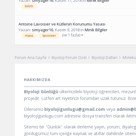
Yazan:
simyager16
,
Kasım 11, 2018
in
Minik Bilgiler
bilim
Antoine Lavoisier ve Kütlenin Korunumu Yasası
Yazan:
simyager16
,
Kasım 9, 2018
in
Minik Bilgiler
(ve 1 fazla)
mass
lavoisier
Forum Ana Sayfa
Biyoloji Forum Özel
Biyoloji Dalları
Molekül
HAKKIMIZDA
Biyoloji Günlüğü
ülkemizdeki biyoloji öğrencileri, mezun
projedir. Lütfen art niyetinizi forumdan uzak tutunuz. Bize i
Dilerseniz
biyolojigunlugu@gmail.com
veya
admin@b
biyolojigunlugu.com adresine dosya transferi olarak iletmeni
Sitemiz bir "Günlük" olarak derleme yayın, yorum, diyalog
gördüğümüz tüm içeriğe kaynak ve atıflar dahilinde sitemizd