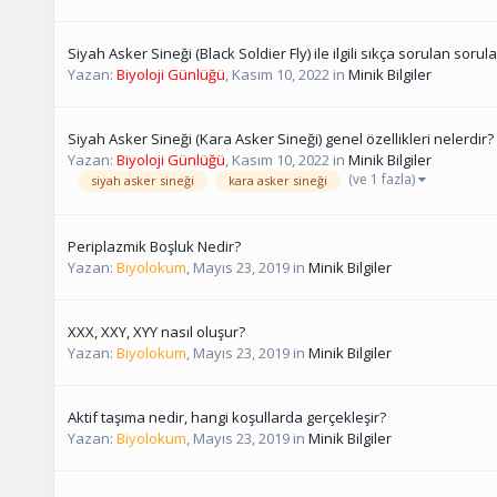
Siyah Asker Sineği (Black Soldier Fly) ile ilgili sıkça sorulan sorula
Yazan:
Biyoloji Günlüğü
,
Kasım 10, 2022
in
Minik Bilgiler
Siyah Asker Sineği (Kara Asker Sineği) genel özellikleri nelerdir?
Yazan:
Biyoloji Günlüğü
,
Kasım 10, 2022
in
Minik Bilgiler
(ve 1 fazla)
siyah asker sineği
kara asker sineği
Periplazmik Boşluk Nedir?
Yazan:
Biyolokum
,
Mayıs 23, 2019
in
Minik Bilgiler
XXX, XXY, XYY nasıl oluşur?
Yazan:
Biyolokum
,
Mayıs 23, 2019
in
Minik Bilgiler
Aktif taşıma nedir, hangi koşullarda gerçekleşir?
Yazan:
Biyolokum
,
Mayıs 23, 2019
in
Minik Bilgiler