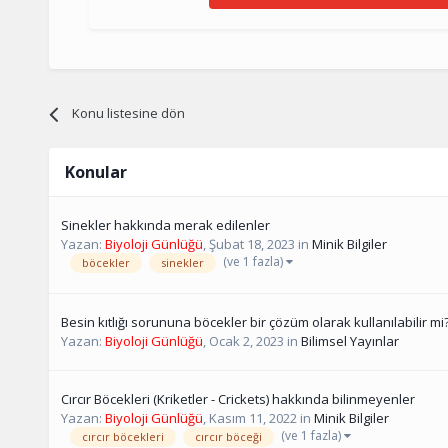
Konu listesine dön
Konular
Sinekler hakkında merak edilenler
Yazan:
Biyoloji Günlüğü
,
Şubat 18, 2023
in
Minik Bilgiler
(ve 1 fazla)
böcekler
sinekler
Besin kıtlığı sorununa böcekler bir çözüm olarak kullanılabilir mi
Yazan:
Biyoloji Günlüğü
,
Ocak 2, 2023
in
Bilimsel Yayınlar
Cırcır Böcekleri (Kriketler - Crickets) hakkında bilinmeyenler
Yazan:
Biyoloji Günlüğü
,
Kasım 11, 2022
in
Minik Bilgiler
(ve 1 fazla)
cırcır böcekleri
cırcır böceği