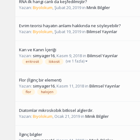
RNA ilk hangi canlı da keşfedilmiştir?
Yazan:
Biyolokum
,
Şubat 20, 2019
in
Minik Bilgiler
Evrim teorisi hayatın anlamı hakkında ne söyleyebilir?
Yazan:
Biyolokum
,
Şubat 19, 2019
in
Bilimsel Yayınlar
Kan ve Kanın İçeriği
Yazan:
simyager16
,
Kasım 9, 2018
in
Bilimsel Yayınlar
(ve 1 fazla)
eritrosit
lökosit
Flor (İlginç bir element)
Yazan:
simyager16
,
Kasım 11, 2018
in
Bilimsel Yayınlar
flor
halojen
Diatomlar mikroskobik bitkisel alglerdir.
Yazan:
Biyolokum
,
Ocak 21, 2019
in
Minik Bilgiler
İlginç bilgiler