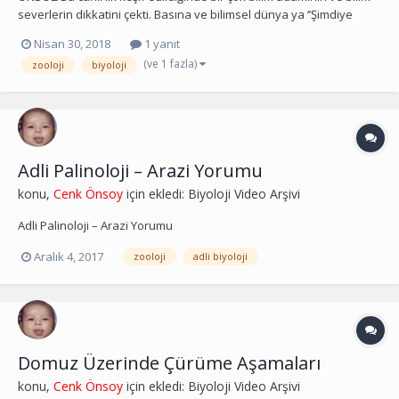
severlerin dikkatini çekti. Basına ve bilimsel dünya ya ‘’Şimdiye
kadar Dünya’da yaşamış en dayanıklı ve en uzun ömürlü canlı’’
Nisan 30, 2018
1 yanıt
olarak lanse edildi. Biz insanlar gibi ultra gelişmiş canlıların,
(ve 1 fazla)
zooloji
biyoloji
tardigrad boyutlarında bir çok p...
Adli Palinoloji – Arazi Yorumu
konu,
Cenk Önsoy
için ekledi:
Biyoloji Video Arşivi
Adli Palinoloji – Arazi Yorumu
Aralık 4, 2017
zooloji
adli biyoloji
Domuz Üzerinde Çürüme Aşamaları
konu,
Cenk Önsoy
için ekledi:
Biyoloji Video Arşivi