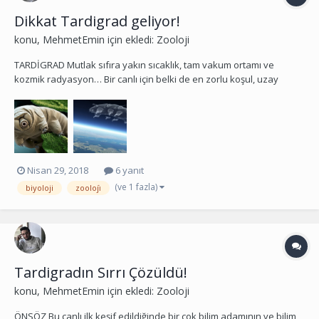
Dikkat Tardigrad geliyor!
konu,
MehmetEmin
için ekledi:
Zooloji
TARDİGRAD Mutlak sıfıra yakın sıcaklık, tam vakum ortamı ve
kozmik radyasyon… Bir canlı için belki de en zorlu koşul, uzay
boşluğu olsa gerek. Bir insanın uzay boşluğuna korumasız olarak
çıkması, saniyeler içinde donmasına, akciğerlerinin çökmesine,
kanındaki tüm oksijenin gaza dönüşmesin...
Nisan 29, 2018
6 yanıt
(ve 1 fazla)
biyoloji
zooloji̇
Tardigradın Sırrı Çözüldü!
konu,
MehmetEmin
için ekledi:
Zooloji
ÖNSÖZ Bu canlı ilk keşif edildiğinde bir çok bilim adamının ve bilim