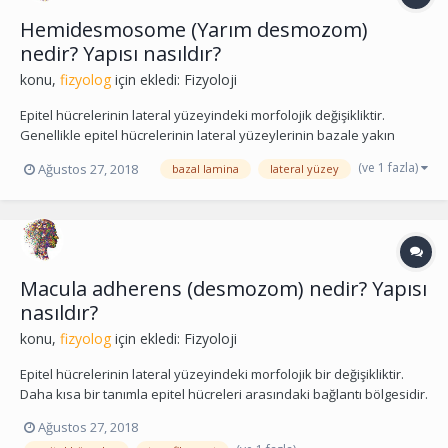
Hemidesmosome (Yarım desmozom)
nedir? Yapısı nasıldır?
konu,
fizyolog
için ekledi:
Fizyoloji
Epitel hücrelerinin lateral yüzeyindeki morfolojik değişikliktir.
Genellikle epitel hücrelerinin lateral yüzeylerinin bazale yakın
yerlerinde ve bazal plazma zarı üzerinde bulunur. Bu yapılar
(ve 1 fazla)
Ağustos 27, 2018
bazal lamina
lateral yüzey
plazma zarlarını bazal lamina'ya bağlarlar.
Macula adherens (desmozom) nedir? Yapısı
nasıldır?
konu,
fizyolog
için ekledi:
Fizyoloji
Epitel hücrelerinin lateral yüzeyindeki morfolojik bir değişikliktir.
Daha kısa bir tanımla epitel hücreleri arasındaki bağlantı bölgesidir.
İki zar arasındaki aralık oldukça belirgindir. Birleşme yerinde komşu
Ağustos 27, 2018
hücre zarlarında bağ plak olarak isimlendirilen bir kalınlaşma