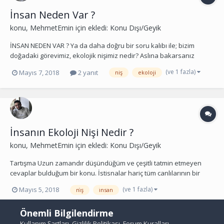
İnsan Neden Var ?
konu,
MehmetEmin
için ekledi:
Konu Dışı/Geyik
İNSAN NEDEN VAR ? Ya da daha doğru bir soru kalıbı ile; bizim
doğadaki görevimiz, ekolojik nişimiz nedir? Aslına bakarsanız
araştırma yaptığınızda bir çok kaynaktan çıkan farklı sonuçları
(ve 1 fazla)
Mayıs 7, 2018
2 yanıt
niş
ekoloji
göreceksiniz yani tam bir fikir bütünlüğü yok. Çoğu ‘’bilim’’ sayfası
nedendir bilinmez ütopik ve aşırı din...
İnsanın Ekoloji Nişi Nedir ?
konu,
MehmetEmin
için ekledi:
Konu Dışı/Geyik
Tartışma Uzun zamandır düşündüğüm ve çeşitli tatmin etmeyen
cevaplar bulduğum bir konu. İstisnalar hariç tüm canlılarının bir
ekolojik nişi (görevi) vardır. Ekolojik niş konusu biyoloji öğrenimim
(ve 1 fazla)
Mayıs 5, 2018
ni̇ş
i̇nsan
boyunca hep ilgimi çekmiş ve üzerinde derin düşüncelere daldığım
bir konu olmuştur. Hocalarıma bu...
Önemli Bilgilendirme
Kullanım Şartları
,
Gizlilik Politikası
,
Forum Kuralları