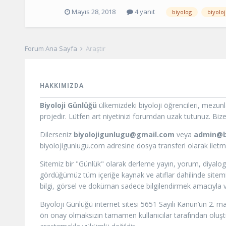
Mayıs 28, 2018
4 yanıt
biyolog
biyoloj
Forum Ana Sayfa
Araştır
HAKKIMIZDA
Biyoloji Günlüğü
ülkemizdeki biyoloji öğrencileri, mezun
projedir. Lütfen art niyetinizi forumdan uzak tutunuz. Bize i
Dilerseniz
biyolojigunlugu@gmail.com
veya
admin@b
biyolojigunlugu.com adresine dosya transferi olarak iletmeni
Sitemiz bir "Günlük" olarak derleme yayın, yorum, diyalog
gördüğümüz tüm içeriğe kaynak ve atıflar dahilinde sitemizd
bilgi, görsel ve doküman sadece bilgilendirmek amacıyla ve
Biyoloji Günlüğü internet sitesi 5651 Sayılı Kanun’un 2. m
ön onay olmaksızın tamamen kullanıcılar tarafından oluştur