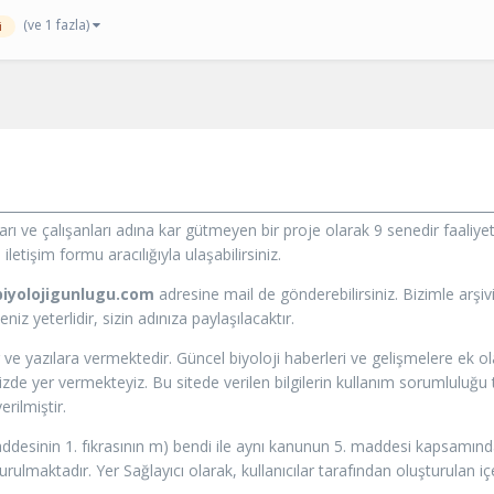
(ve 1 fazla)
i
ları ve çalışanları adına kar gütmeyen bir proje olarak 9 senedir faal
letişim formu aracılığıyla ulaşabilirsiniz.
iyolojigunlugu.com
adresine mail de gönderebilirsiniz. Bizimle arşi
z yeterlidir, sizin adınıza paylaşılacaktır.
 ve yazılara vermektedir. Güncel biyoloji haberleri ve gelişmelere ek 
e yer vermekteyiz. Bu sitede verilen bilgilerin kullanım sorumluluğu tü
rilmiştir.
addesinin 1. fıkrasının m) bendi ile aynı kanunun 5. maddesi kapsamında 
ulmaktadır. Yer Sağlayıcı olarak, kullanıcılar tarafından oluşturulan i