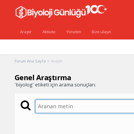
Araştır
Aktivite
Yönetim
Bize ulaşın
Forum Ana Sayfa
Araştır
Genel Araştırma
'biyolog' etiketi için arama sonuçları.