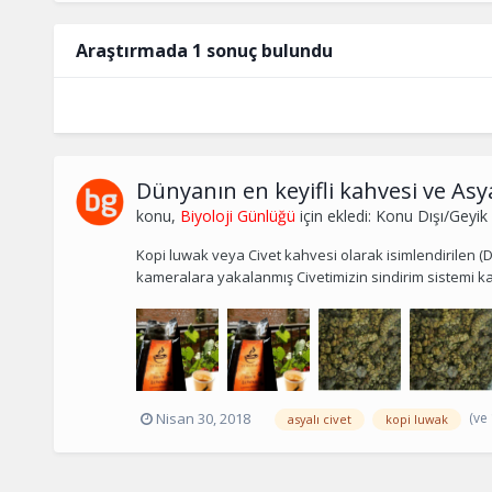
Araştırmada 1 sonuç bulundu
Dünyanın en keyifli kahvesi ve Asy
konu,
Biyoloji Günlüğü
için ekledi:
Konu Dışı/Geyik
Kopi luwak veya Civet kahvesi olarak isimlendirilen (D
kameralara yakalanmış Civetimizin sindirim sistemi k
(ve 
Nisan 30, 2018
asyalı civet
kopi luwak