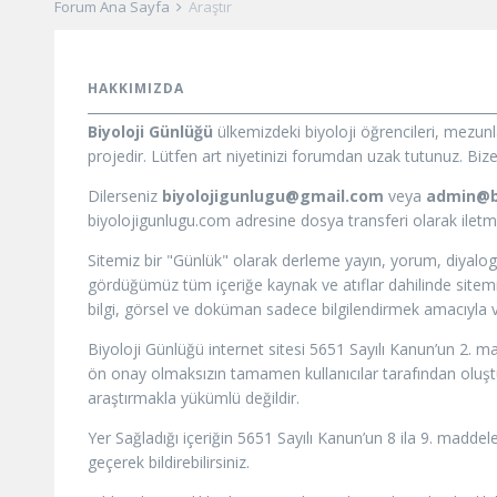
Forum Ana Sayfa
Araştır
HAKKIMIZDA
Biyoloji Günlüğü
ülkemizdeki biyoloji öğrencileri, mezun
projedir. Lütfen art niyetinizi forumdan uzak tutunuz. Bize i
Dilerseniz
biyolojigunlugu@gmail.com
veya
admin@b
biyolojigunlugu.com adresine dosya transferi olarak iletmeni
Sitemiz bir "Günlük" olarak derleme yayın, yorum, diyalog
gördüğümüz tüm içeriğe kaynak ve atıflar dahilinde sitemizd
bilgi, görsel ve doküman sadece bilgilendirmek amacıyla ve
Biyoloji Günlüğü internet sitesi 5651 Sayılı Kanun’un 2. m
ön onay olmaksızın tamamen kullanıcılar tarafından oluştur
araştırmakla yükümlü değildir.
Yer Sağladığı içeriğin 5651 Sayılı Kanun’un 8 ila 9. maddele
geçerek bildirebilirsiniz.