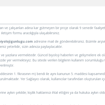
ları ve çalışanları adına kar gütmeyen bir proje olarak 9 senedir faal
letişim formu aracılığıyla ulaşabilirsiniz.
iyolojigunlugu.com
adresine mail de gönderebilirsiniz. Bizimle arşi
z yeterlidir, sizin adınıza paylaşılacaktır.
 ve yazılara vermektedir. Güncel biyoloji haberleri ve gelişmelere ek 
e yer vermekteyiz. Bu sitede verilen bilgilerin kullanım sorumluluğu tü
rilmiştir.
addesinin 1. fıkrasının m) bendi ile aynı kanunun 5. maddesi kapsamında 
ulmaktadır. Yer Sağlayıcı olarak, kullanıcılar tarafından oluşturulan i
rine aykırı şekilde; kişilik haklarınızı ihlal ettiğini ya da hukuka aykır