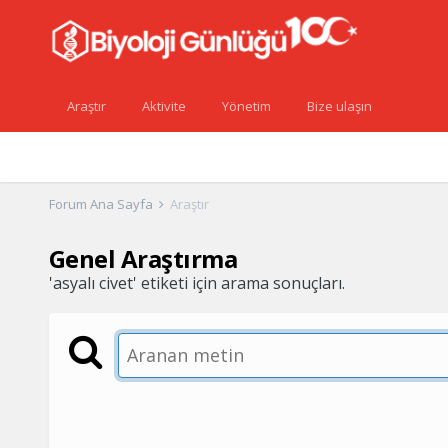
Araştır
Aktivite
Yönetim
Bize ulaşın
Forum Ana Sayfa
Araştır
Genel Araştırma
'asyalı civet' etiketi için arama sonuçları.