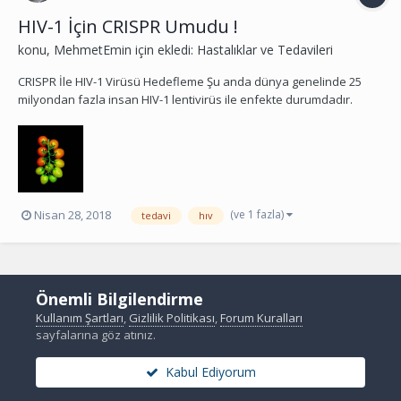
HIV-1 İçin CRISPR Umudu !
konu,
MehmetEmin
için ekledi:
Hastalıklar ve Tedavileri
CRISPR İle HIV-1 Virüsü Hedefleme Şu anda dünya genelinde 25
milyondan fazla insan HIV-1 lentivirüs ile enfekte durumdadır.
Bugün, antiviral tedavilerle virus kanda bulanamayacak şekilde
HIV-1 kontrol altına alınabilir. Ancak virüs tamamen kaybolmaz;
latent enfekte hücrelerde saklanır. Gerçekte...
(ve 1 fazla)
Nisan 28, 2018
tedavi
hıv
Önemli Bilgilendirme
Kullanım Şartları
,
Gizlilik Politikası
,
Forum Kuralları
sayfalarına göz atınız.
Kabul Ediyorum