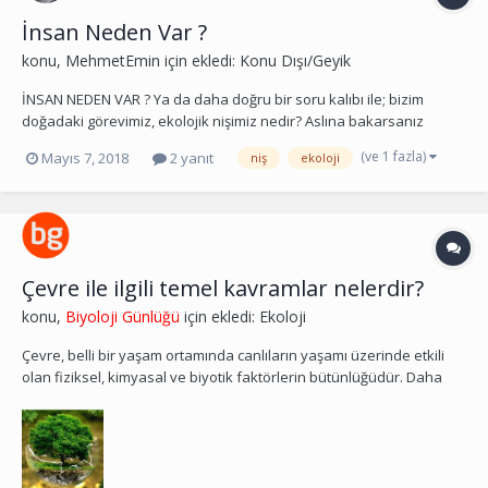
İnsan Neden Var ?
konu,
MehmetEmin
için ekledi:
Konu Dışı/Geyik
İNSAN NEDEN VAR ? Ya da daha doğru bir soru kalıbı ile; bizim
doğadaki görevimiz, ekolojik nişimiz nedir? Aslına bakarsanız
araştırma yaptığınızda bir çok kaynaktan çıkan farklı sonuçları
(ve 1 fazla)
Mayıs 7, 2018
2 yanıt
niş
ekoloji
göreceksiniz yani tam bir fikir bütünlüğü yok. Çoğu ‘’bilim’’ sayfası
nedendir bilinmez ütopik ve aşırı din...
Çevre ile ilgili temel kavramlar nelerdir?
konu,
Biyoloji Günlüğü
için ekledi:
Ekoloji
Çevre, belli bir yaşam ortamında canlıların yaşamı üzerinde etkili
olan fiziksel, kimyasal ve biyotik faktörlerin bütünlüğüdür. Daha
kısa bir tanımla organizmaların yaşamı üzerinde etkili olan bütün
faktörler onun çevresidir. Bu tanımlarda ortak olan canlı ve cansız
varlıklar arasındaki ilişki, diğe...