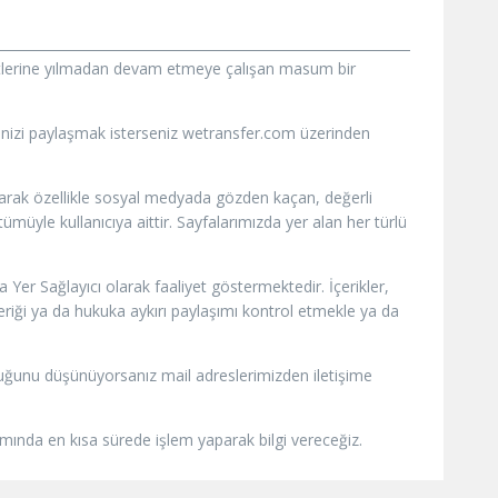
iyetlerine yılmadan devam etmeye çalışan masum bir
vinizi paylaşmak isterseniz wetransfer.com üzerinden
olarak özellikle sosyal medyada gözden kaçan, değerli
müyle kullanıcıya aittir. Sayfalarımızda yer alan her türlü
Yer Sağlayıcı olarak faaliyet göstermektedir. İçerikler,
çeriği ya da hukuka aykırı paylaşımı kontrol etmekle ya da
ı olduğunu düşünüyorsanız mail adreslerimizden iletişime
samında en kısa sürede işlem yaparak bilgi vereceğiz.