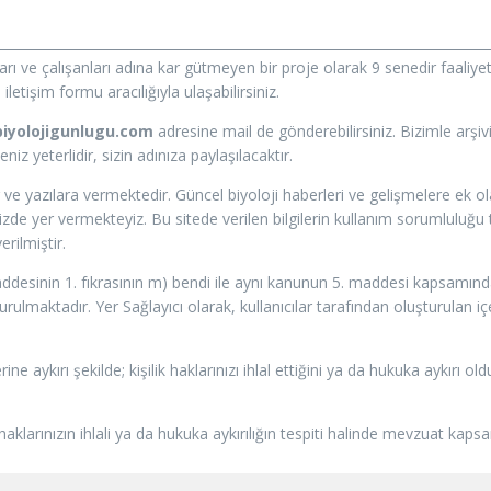
ları ve çalışanları adına kar gütmeyen bir proje olarak 9 senedir faal
letişim formu aracılığıyla ulaşabilirsiniz.
iyolojigunlugu.com
adresine mail de gönderebilirsiniz. Bizimle arşi
z yeterlidir, sizin adınıza paylaşılacaktır.
 ve yazılara vermektedir. Güncel biyoloji haberleri ve gelişmelere ek 
e yer vermekteyiz. Bu sitede verilen bilgilerin kullanım sorumluluğu tü
rilmiştir.
addesinin 1. fıkrasının m) bendi ile aynı kanunun 5. maddesi kapsamında 
ulmaktadır. Yer Sağlayıcı olarak, kullanıcılar tarafından oluşturulan i
rine aykırı şekilde; kişilik haklarınızı ihlal ettiğini ya da hukuka aykır
 haklarınızın ihlali ya da hukuka aykırılığın tespiti halinde mevzuat kap