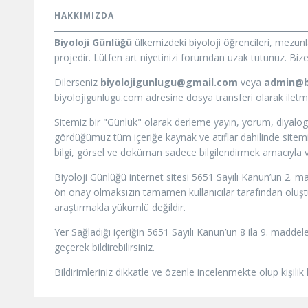
HAKKIMIZDA
Biyoloji Günlüğü
ülkemizdeki biyoloji öğrencileri, mezun
projedir. Lütfen art niyetinizi forumdan uzak tutunuz. Bize i
Dilerseniz
biyolojigunlugu@gmail.com
veya
admin@b
biyolojigunlugu.com adresine dosya transferi olarak iletmeni
Sitemiz bir "Günlük" olarak derleme yayın, yorum, diyalog
gördüğümüz tüm içeriğe kaynak ve atıflar dahilinde sitemizd
bilgi, görsel ve doküman sadece bilgilendirmek amacıyla ve
Biyoloji Günlüğü internet sitesi 5651 Sayılı Kanun’un 2. m
ön onay olmaksızın tamamen kullanıcılar tarafından oluştur
araştırmakla yükümlü değildir.
Yer Sağladığı içeriğin 5651 Sayılı Kanun’un 8 ila 9. maddele
geçerek bildirebilirsiniz.
Bildirimleriniz dikkatle ve özenle incelenmekte olup kişilik