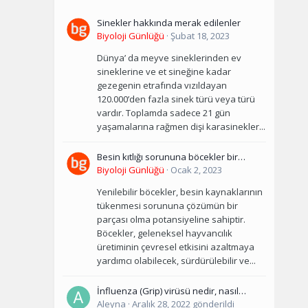
Sinekler hakkında merak edilenler
Biyoloji Günlüğü
·
Şubat 18, 2023
Dünya’ da meyve sineklerinden ev
sineklerine ve et sineğine kadar
gezegenin etrafında vızıldayan
120.000’den fazla sinek türü veya türü
vardır. Toplamda sadece 21 gün
yaşamalarına rağmen dişi karasinekler...
Besin kıtlığı sorununa böcekler bir
çözüm olarak kullanılabilir mi?
Biyoloji Günlüğü
·
Ocak 2, 2023
Yenilebilir böcekler, besin kaynaklarının
tükenmesi sorununa çözümün bir
parçası olma potansiyeline sahiptir.
Böcekler, geleneksel hayvancılık
üretiminin çevresel etkisini azaltmaya
yardımcı olabilecek, sürdürülebilir ve...
İnfluenza (Grip) virüsü nedir, nasıl
bulaşır, tedavisi ve korunma yolları
Aleyna
·
Aralık 28, 2022
gönderildi