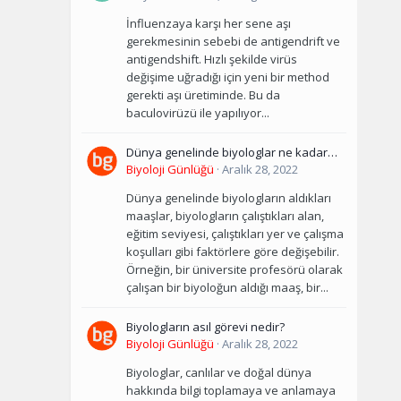
nelerdir?
İnfluenzaya karşı her sene aşı
gerekmesinin sebebi de antigendrift ve
antigendshift. Hızlı şekilde virüs
değişime uğradığı için yeni bir method
gerekti aşı üretiminde. Bu da
baculovirüzü ile yapılıyor...
Dünya genelinde biyologlar ne kadar
maaş alıyorlar?
Biyoloji Günlüğü
·
Aralık 28, 2022
Dünya genelinde biyologların aldıkları
maaşlar, biyologların çalıştıkları alan,
eğitim seviyesi, çalıştıkları yer ve çalışma
koşulları gibi faktörlere göre değişebilir.
Örneğin, bir üniversite profesörü olarak
çalışan bir biyoloğun aldığı maaş, bir...
Biyologların asıl görevi nedir?
Biyoloji Günlüğü
·
Aralık 28, 2022
Biyologlar, canlılar ve doğal dünya
hakkında bilgi toplamaya ve anlamaya