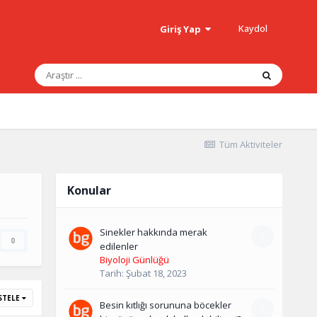
Kaydol
Giriş Yap
Tüm Aktiviteler
Konular
Sinekler hakkında merak
0
0
edilenler
Biyoloji Günlüğü
Tarih:
Şubat 18, 2023
STELE
Besin kıtlığı sorununa böcekler
0