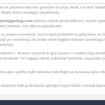
ları ve çalışanları adına kar gütmeyen bir proje olarak 9 senedir faal
letişim formu aracılığıyla ulaşabilirsiniz.
iyolojigunlugu.com
adresine mail de gönderebilirsiniz. Bizimle arşi
z yeterlidir, sizin adınıza paylaşılacaktır.
 ve yazılara vermektedir. Güncel biyoloji haberleri ve gelişmelere ek 
e yer vermekteyiz. Bu sitede verilen bilgilerin kullanım sorumluluğu tü
rilmiştir.
addesinin 1. fıkrasının m) bendi ile aynı kanunun 5. maddesi kapsamında 
ulmaktadır. Yer Sağlayıcı olarak, kullanıcılar tarafından oluşturulan i
rine aykırı şekilde; kişilik haklarınızı ihlal ettiğini ya da hukuka aykır
 haklarınızın ihlali ya da hukuka aykırılığın tespiti halinde mevzuat kap