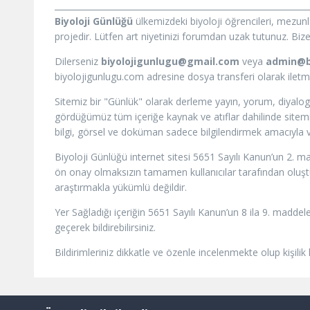
Biyoloji Günlüğü
ülkemizdeki biyoloji öğrencileri, mezun
projedir. Lütfen art niyetinizi forumdan uzak tutunuz. Bize i
Dilerseniz
biyolojigunlugu@gmail.com
veya
admin@b
biyolojigunlugu.com adresine dosya transferi olarak iletmeni
Sitemiz bir "Günlük" olarak derleme yayın, yorum, diyalog
gördüğümüz tüm içeriğe kaynak ve atıflar dahilinde sitemizd
bilgi, görsel ve doküman sadece bilgilendirmek amacıyla ve
Biyoloji Günlüğü internet sitesi 5651 Sayılı Kanun’un 2. m
ön onay olmaksızın tamamen kullanıcılar tarafından oluştur
araştırmakla yükümlü değildir.
Yer Sağladığı içeriğin 5651 Sayılı Kanun’un 8 ila 9. maddele
geçerek bildirebilirsiniz.
Bildirimleriniz dikkatle ve özenle incelenmekte olup kişilik