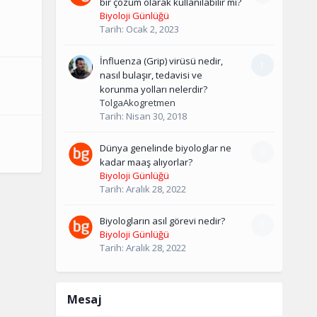
bir çözüm olarak kullanılabilir mi?
Biyoloji Günlüğü
Tarih:
Ocak 2, 2023
İnfluenza (Grip) virüsü nedir,
1
nasıl bulaşır, tedavisi ve
korunma yolları nelerdir?
TolgaAkogretmen
Tarih:
Nisan 30, 2018
Dünya genelinde biyologlar ne
0
kadar maaş alıyorlar?
Biyoloji Günlüğü
Tarih:
Aralık 28, 2022
Biyologların asıl görevi nedir?
0
Biyoloji Günlüğü
Tarih:
Aralık 28, 2022
Mesaj