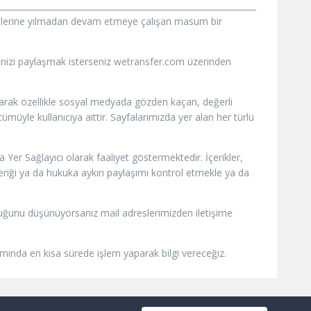
iyetlerine yılmadan devam etmeye çalışan masum bir
vinizi paylaşmak isterseniz wetransfer.com üzerinden
olarak özellikle sosyal medyada gözden kaçan, değerli
müyle kullanıcıya aittir. Sayfalarımızda yer alan her türlü
Yer Sağlayıcı olarak faaliyet göstermektedir. İçerikler,
çeriği ya da hukuka aykırı paylaşımı kontrol etmekle ya da
ı olduğunu düşünüyorsanız mail adreslerimizden iletişime
samında en kısa sürede işlem yaparak bilgi vereceğiz.