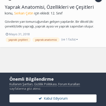
Yaprak Anatomisi, Özellikleri ve Çeşitleri
konu,
Serkan Çetin
için ekledi:
12. Sınıf
Gövdenin yan tomurcuğundan gelişen yapılardır. Bir dikotil (iki
çenekli) bitki yaprağı, yaprak ayası ve yaprak sapından oluşur.
Yaprak sapının gövdeye bağlandığı yere yaprak kını adı verilir.
Mayıs 31, 2018
Yaprak ayası daha fazla güneş ışığının tutulmasını sağlayan geniş
(ve 1 fazla)
yaprak çeşitleri
yaprak anatomisi
bir yüzeye sahiptir. İletim dem...
Önemli Bilgilendirme
Kullanım Şartları
,
Gizlilik Politikası
,
Forum Kuralları
sayfalarına göz atınız.
Kabul Ediyorum