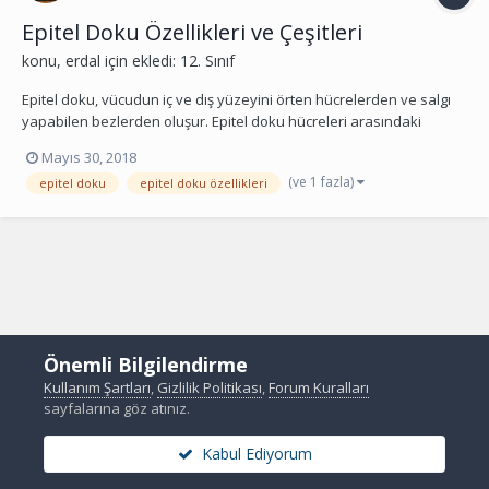
Epitel Doku Özellikleri ve Çeşitleri
konu,
erdal
için ekledi:
12. Sınıf
Epitel doku, vücudun iç ve dış yüzeyini örten hücrelerden ve salgı
yapabilen bezlerden oluşur. Epitel doku hücreleri arasındaki
boşluklar çok azdır. Ayrıca bu dokuda kan damarları bulunmaz. Bu
Mayıs 30, 2018
nedenle beslenmesi temel bağ dokusundan difüzyonla sağlanır.
(ve 1 fazla)
epitel doku
epitel doku özellikleri
Epitel dokular yaptıkları görevlere göre;...
Önemli Bilgilendirme
Kullanım Şartları
,
Gizlilik Politikası
,
Forum Kuralları
sayfalarına göz atınız.
Kabul Ediyorum