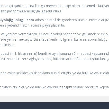
ları ve çalışanları adına kar gütmeyen bir proje olarak 9 senedir faal
letişim formu aracılığıyla ulaşabilirsiniz.
iyolojigunlugu.com
adresine mail de gönderebilirsiniz. Bizimle arşi
z yeterlidir, sizin adınıza paylaşılacaktır.
 ve yazılara vermektedir. Güncel biyoloji haberleri ve gelişmelere ek 
e yer vermekteyiz. Bu sitede verilen bilgilerin kullanım sorumluluğu tü
rilmiştir.
addesinin 1. fıkrasının m) bendi ile aynı kanunun 5. maddesi kapsamında 
ulmaktadır. Yer Sağlayıcı olarak, kullanıcılar tarafından oluşturulan i
rine aykırı şekilde; kişilik haklarınızı ihlal ettiğini ya da hukuka aykır
 haklarınızın ihlali ya da hukuka aykırılığın tespiti halinde mevzuat kap