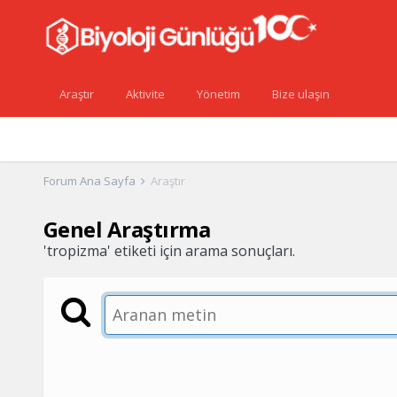
Araştır
Aktivite
Yönetim
Bize ulaşın
Forum Ana Sayfa
Araştır
Genel Araştırma
'tropizma' etiketi için arama sonuçları.