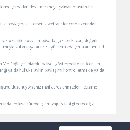
iyetlerine yılmadan devam etmeye çalışan masum bir
vinizi paylaşmak isterseniz wetransfer.com üzerinden
olarak özellikle sosyal medyada gözden kaçan, değerli
müyle kullanıcıya aittir. Sayfalarımızda yer alan her türlü
Yer Sağlayıcı olarak faaliyet göstermektedir. İçerikler,
çeriği ya da hukuka aykırı paylaşımı kontrol etmekle ya da
ı olduğunu düşünüyorsanız mail adreslerimizden iletişime
samında en kısa sürede işlem yaparak bilgi vereceğiz.