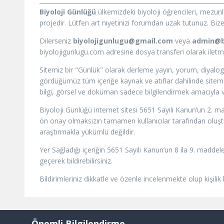
Biyoloji Günlüğü
ülkemizdeki biyoloji öğrencileri, mezun
projedir. Lütfen art niyetinizi forumdan uzak tutunuz. Bize i
Dilerseniz
biyolojigunlugu@gmail.com
veya
admin@b
biyolojigunlugu.com adresine dosya transferi olarak iletmeni
Sitemiz bir "Günlük" olarak derleme yayın, yorum, diyalog
gördüğümüz tüm içeriğe kaynak ve atıflar dahilinde sitemizd
bilgi, görsel ve doküman sadece bilgilendirmek amacıyla ve
Biyoloji Günlüğü internet sitesi 5651 Sayılı Kanun’un 2. m
ön onay olmaksızın tamamen kullanıcılar tarafından oluştur
araştırmakla yükümlü değildir.
Yer Sağladığı içeriğin 5651 Sayılı Kanun’un 8 ila 9. maddele
geçerek bildirebilirsiniz.
Bildirimleriniz dikkatle ve özenle incelenmekte olup kişilik
Önemli Bilgilendirme