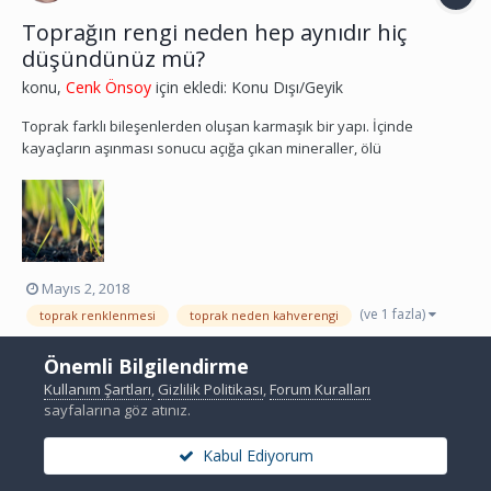
Toprağın rengi neden hep aynıdır hiç
düşündünüz mü?
konu,
Cenk Önsoy
için ekledi:
Konu Dışı/Geyik
Toprak farklı bileşenlerden oluşan karmaşık bir yapı. İçinde
kayaçların aşınması sonucu açığa çıkan mineraller, ölü
organizmaların özellikle bitkilerin parçalanması sonucu oluşan
organik maddeler, su, hava ve çeşitli gazlar ve canlı organizmalar
bulunuyor. Dolayısıyla toprağın rengi bileşimiyle yakı...
Mayıs 2, 2018
(ve 1 fazla)
toprak renklenmesi
toprak neden kahverengi
Önemli Bilgilendirme
Kullanım Şartları
,
Gizlilik Politikası
,
Forum Kuralları
sayfalarına göz atınız.
Kabul Ediyorum