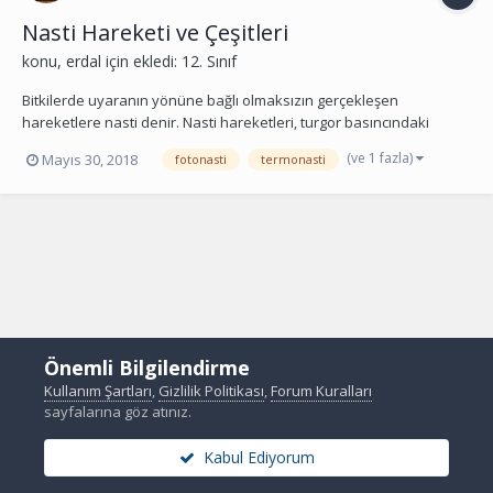
Nasti Hareketi ve Çeşitleri
konu,
erdal
için ekledi:
12. Sınıf
Bitkilerde uyaranın yönüne bağlı olmaksızın gerçekleşen
hareketlere nasti denir. Nasti hareketleri, turgor basıncındaki
değişmelerle sağlanır. Nasti hareketlerinde, uyartı hangi yönden
(ve 1 fazla)
Mayıs 30, 2018
fotonasti
termonasti
gelirse gelsin bitki bütün kısımları ile uyarana tepki gösterir.
Fotonasti Bazı bitki çiçeklerinin ortamın...
Önemli Bilgilendirme
Kullanım Şartları
,
Gizlilik Politikası
,
Forum Kuralları
sayfalarına göz atınız.
Kabul Ediyorum