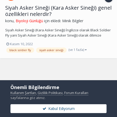
Siyah Asker Sineği (Kara Asker Sineği) genel
özellikleri nelerdir?
konu,
Biyoloji Günlüğü
için ekledi:
Minik Bilgiler
Siyah Asker Sineği (Kara Asker Sineği) İngilizce olarak Black Soldier
Fly yani Siyah Asker Sineği (Kara Asker Sineği) olarak dilimize
yerleşen Hermetia illucens hakkında bilgi vermeye çalışacağız.
Kasım 10, 2022
Stratiomyidae familyasından Diptera takımına ait kara asker sineği
(ve 1 fazla)
black soldier fly
siyah asker sineği
(Hermetia illucens) en yay...
Önemli Bilgilendirme
Kullanım Şartları
,
Gizlilik Politikası
,
Forum Kuralları
sayfalarına göz atınız.
Kabul Ediyorum