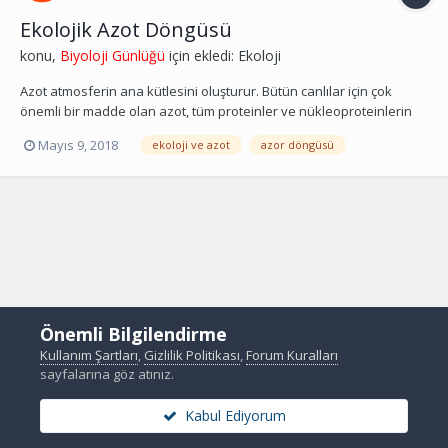
Ekolojik Azot Döngüsü
konu,
Biyoloji Günlüğü
için ekledi:
Ekoloji
Azot atmosferin ana kütlesini oluşturur. Bütün canlılar için çok
önemli bir madde olan azot, tüm proteinler ve nükleoproteinlerin
temelini oluşturur. Ancak azot hayvanlar ya da yüksek bitkilerce
Mayıs 9, 2018
ekoloji ve azot
azor döngüsü
atmosferden doğrudan alınmaz. Atmosferdeki azot bazı bakteri ve
mavi-yeşil alglerce bağlandıktan sonra bi...
Önemli Bilgilendirme
Kullanım Şartları
,
Gizlilik Politikası
,
Forum Kuralları
sayfalarına göz atınız.
Kabul Ediyorum