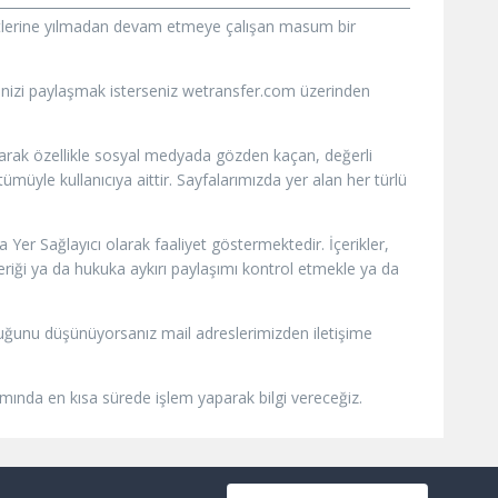
iyetlerine yılmadan devam etmeye çalışan masum bir
vinizi paylaşmak isterseniz wetransfer.com üzerinden
olarak özellikle sosyal medyada gözden kaçan, değerli
müyle kullanıcıya aittir. Sayfalarımızda yer alan her türlü
Yer Sağlayıcı olarak faaliyet göstermektedir. İçerikler,
çeriği ya da hukuka aykırı paylaşımı kontrol etmekle ya da
ı olduğunu düşünüyorsanız mail adreslerimizden iletişime
samında en kısa sürede işlem yaparak bilgi vereceğiz.