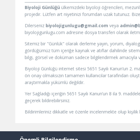
Biyoloji Günlüğü
ülkemizdeki biyoloji öğrencileri, mezun
projedir. Lütfen art niyetinizi forumdan uzak tutunuz. Bize i
Dilerseniz
biyolojigunlugu@gmail.com
veya
admin@b
biyolojigunlugu.com adresine dosya transferi olarak iletmeni
Sitemiz bir "Günlük" olarak derleme yayın, yorum, diyalog
gördüğümüz tüm içeriğe kaynak ve atıflar dahilinde sitemizd
bilgi, görsel ve doküman sadece bilgilendirmek amacıyla ve
Biyoloji Günlüğü internet sitesi 5651 Sayılı Kanun’un 2. m
ön onay olmaksızın tamamen kullanıcılar tarafından oluştur
araştırmakla yükümlü değildir.
Yer Sağladığı içeriğin 5651 Sayılı Kanun’un 8 ila 9. maddele
geçerek bildirebilirsiniz.
Bildirimleriniz dikkatle ve özenle incelenmekte olup kişilik
Önemli Bilgilendirme