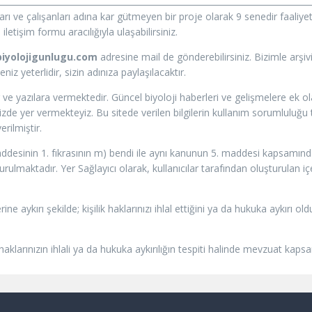
ları ve çalışanları adına kar gütmeyen bir proje olarak 9 senedir faal
letişim formu aracılığıyla ulaşabilirsiniz.
iyolojigunlugu.com
adresine mail de gönderebilirsiniz. Bizimle arşi
z yeterlidir, sizin adınıza paylaşılacaktır.
 ve yazılara vermektedir. Güncel biyoloji haberleri ve gelişmelere ek 
e yer vermekteyiz. Bu sitede verilen bilgilerin kullanım sorumluluğu tü
rilmiştir.
addesinin 1. fıkrasının m) bendi ile aynı kanunun 5. maddesi kapsamında 
ulmaktadır. Yer Sağlayıcı olarak, kullanıcılar tarafından oluşturulan i
rine aykırı şekilde; kişilik haklarınızı ihlal ettiğini ya da hukuka aykır
 haklarınızın ihlali ya da hukuka aykırılığın tespiti halinde mevzuat kap