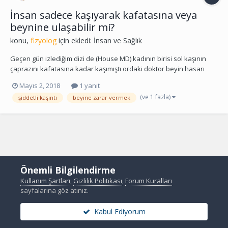
İnsan sadece kaşıyarak kafatasına veya
beynine ulaşabilir mi?
konu,
fizyolog
için ekledi:
İnsan ve Sağlık
Geçen gün izlediğim dizi de (House MD) kadının birisi sol kaşının
çaprazını kafatasına kadar kaşımıştı ordaki doktor beyin hasarı
olmadığı için şanslısınız gibi birşey söyledi insanın cidden kaşıyarak
Mayıs 2, 2018
1 yanıt
kendi beynine hasar vermesi mümkün mü? Yoksa bu o dizinin bir
(ve 1 fazla)
şiddetli kaşıntı
beyine zarar vermek
kurgusu mu ?
Önemli Bilgilendirme
Kullanım Şartları
,
Gizlilik Politikası
,
Forum Kuralları
sayfalarına göz atınız.
Kabul Ediyorum