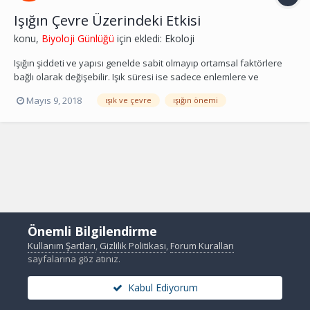
Işığın Çevre Üzerindeki Etkisi
konu,
Biyoloji Günlüğü
için ekledi:
Ekoloji
Işığın şiddeti ve yapısı genelde sabit olmayıp ortamsal faktörlere
bağlı olarak değişebilir. Işık süresi ise sadece enlemlere ve
mevsimlere bağlı olarak düzenli bir değişim gösterir. Bitki ve
Mayıs 9, 2018
ışık ve çevre
ışığın önemi
hayvanların çoğunda izlenen fizyolojik aktiviteler gece-gündüz
periyoduna ve mevsimlere bağlı olarak değişir...
Önemli Bilgilendirme
Kullanım Şartları
,
Gizlilik Politikası
,
Forum Kuralları
sayfalarına göz atınız.
Kabul Ediyorum