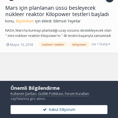
Mars için planlanan üssü besleyecek
nükleer reaktör Kilopower testleri başladı
konu,
Biyolokum
için ekledi:
Bilimsel Yayınlar
NASA, Mars'ta kurmayı planladığı uzay üssünü destekleyecek olan
'' mini nükleer reaktör Kilopower'ın '' ilk testini başarıyla tamamladı
Amerikan uzay ajansı NASA, 2030 yılına kadar ilk insanlı Mars
(ve 1 fazla)
Mayıs 10, 2018
nükleer reaktör
kilopower
yolculuklarına başlamayı ve bir üs kurmayı planlıyor, gezegenin
zorlu koşulları nedeniyle kurulac...
Önemli Bilgilendirme
Kullanım Şartları
,
Gizlilik Politikası
,
Forum Kuralları
sayfalarına göz atınız.
Kabul Ediyorum