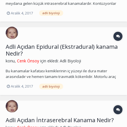
meydana gelen küçük intraserebral kanamalardır. Kontüzyonlar
bir travma sonucu meydana gelir ve genellikle travma bölgesinin
Aralık 4, 2017
adli biyoloji
hemen altında yer alır. Fakat darbenin aksi tarafında da yerleşmiş
olabilirler (contre-coup lezyon). Travma...
Adli Açıdan Epidural (Ekstradural) kanama
Nedir?
konu,
Cenk Önsoy
için ekledi:
Adli Biyoloji
Bu kanamalar kafatası kemiklerinin iç yüzeyi ile dura mater
arasındadır ve hemen tamamı travmatik kökenlidir. Motorlu araç
kazalarında, darp olgularında, yüksekten düşmelerde sıkça
Aralık 4, 2017
adli biyoloji
rastlanılmaktadır. Bu kanamalar sıklıkla kafatası kırıklarına eşlik
etse de olguların yaklaşık %15’inde kırık izlenme...
Adli Açıdan İntraserebral Kanama Nedir?