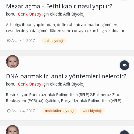
Mezar açma – Fethi kabir nasıl yapılır?
konu,
Cenk Önsoy
için ekledi:
Adli Biyoloji
Adli olgu ihbarı yapılmadan, defin ruhsatı alınmadan gömülen
cesetlerde ya da gömüldükten sonra ortaya çıkan bilgi ve iddialar
veya eksik inceleme-otopsi nedeniyle mezar açılarak cesedin
Aralık 4, 2017
adli biyoloji
çıkartılması, adli amaçlı incelemeler yapılması gerekebilmektedir.
Ölümü takiben post-mortem değişikliklerin çok...
DNA parmak izi analiz yöntemleri nelerdir?
konu,
Cenk Önsoy
için ekledi:
Adli Biyoloji
Restriksiyon Parça uzunluk Polimorfizmi(RFLP) 2.Polimeraz Zincir
Reaksiyonu(PCR) a.Çoğaltılmış Parça Uzunluk Polimorfizmi(AFLP)
b.Rasgele Çoğaltılmış Polimorfik DNA(RAPD) c.Basit Dizi Uzunluk
Aralık 4, 2017
moleküler biyoloji
adli biyoloji
Polimorfizmi(SSLP) d.Kesilmiş Çoğaltılmış Polimorfik Diziler(CAPS)
e.DNA Çoğal...