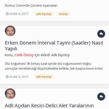
Domuz Üzerinde Çürüme Aşamaları
Aralık 4, 2017
adli biyoloji
zooloji
Erken Dönem İnterval Tayini (Saatler) Nasıl
Yapılı
konu,
Cenk Önsoy
için ekledi:
Adli Biyoloji
Ölü Soğuması: İlk birkaç saat içinde ölü soğumasının doğru
sonuçlar verebileceği düşünülmekle birlikte, tek başına kesin kriter
olarak kabul edilmemesi görüşü yaygındır. Ölümden sonraki ilk 0-12
Aralık 4, 2017
adli biyoloji
saatte vücut sıcaklığının saat başı 1ºC düştüğünü bildirmektedir. Ölü
Katılığı: Ölümden sonra ilk sa...
Adli Açıdan Kesici-Delici Alet Yaralarının