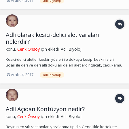
Aralık 4, 2017
adli biyoloji
cinayet olarak rastlanan olgular da mevcuttur. Bu tür olgularda
otopsi ile kesin ölüm nedeni ve ölüm üzerine etkili f...
Adli olarak kesici-delici alet yaraları
nelerdir?
konu,
Cenk Önsoy
için ekledi:
Adli Biyoloji
Kesici-delici aletler keskin yüzleri ile dokuyu kesip, keskin sivri
uçları ile deri ve deri altı dokuları delen aletlerdir (Bıçak, çakı, kama,
hançer, kasatura, kılıç, makas). Kesici-delici alet yaraları, adli tıp
Aralık 4, 2017
adli biyoloji
pratiğinde sık rastlanılan yaralardır. Hayati organların zarar
görmesi ve buna bağlı ö...
Adli Açıdan Kontüzyon nedir?
konu,
Cenk Önsoy
için ekledi:
Adli Biyoloji
Beyinin en sık rastlanılan yaralanma tipidir. Genellikle kortekste