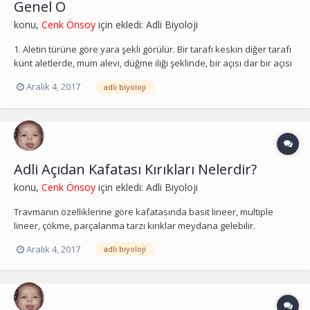
Genel Ö
konu,
Cenk Önsoy
için ekledi:
Adli Biyoloji
1. Aletin türüne göre yara şekli görülür. Bir tarafı keskin diğer tarafı
künt aletlerde, mum alevi, düğme iliği şeklinde, bir açısı dar bir açısı
geniş yaralar görülür. Her iki yüzü keskin aletlerde, mekik şeklinde
Aralık 4, 2017
adli biyoloji
her iki açısı dar yaralar görülür. 2. Yara dudakları düzgündür.
Ancak, mağdur ve...
Adli Açıdan Kafatası Kırıkları Nelerdir?
konu,
Cenk Önsoy
için ekledi:
Adli Biyoloji
Travmanın özelliklerine göre kafatasında basit lineer, multiple
lineer, çökme, parçalanma tarzı kırıklar meydana gelebilir.
Penetran travmalarda kırıklar krater şeklinde oluşmaktadır.
Aralık 4, 2017
adli biyoloji
Kırıklara beraber tüm kafatası, beyin zarları damar yapıları ve
beyin parankimi de hasar görebilir. Kişiden kiş...