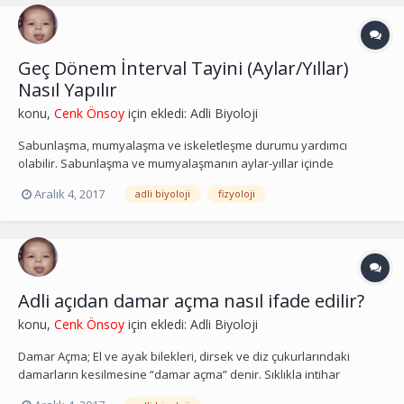
Geç Dönem İnterval Tayini (Aylar/Yıllar)
Nasıl Yapılır
konu,
Cenk Önsoy
için ekledi:
Adli Biyoloji
Sabunlaşma, mumyalaşma ve iskeletleşme durumu yardımcı
olabilir. Sabunlaşma ve mumyalaşmanın aylar-yıllar içinde
gerçekleşmesi beklenirken, bazı koşullarda birkaç haftada
Aralık 4, 2017
adli biyoloji
fizyoloji
oluşabilmektedir. İskeletleşme de genellikle aylar-yıllar içerisinde
oluşurken, bazı iklimlerde ya da böcek/hayvan istilalarında...
Adli açıdan damar açma nasıl ifade edilir?
konu,
Cenk Önsoy
için ekledi:
Adli Biyoloji
Damar Açma; El ve ayak bilekleri, dirsek ve diz çukurlarındaki
damarların kesilmesine “damar açma” denir. Sıklıkla intihar
girişimlerinde uygulanan bir yöntem olmakla beraber kaza ve