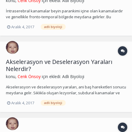
konu,
Cenk Önsoy
için ekledi:
Adli Biyoloji
İntraserebral kanamalar beyin parankimi içine olan kanamalardır
ve genellikle fronto-temporal bölgede meydana gelirler. Bu
kanamalar çok çeşitli yer ve şekillerde (yüzeyel, derin, ventriküllerle
Aralık 4, 2017
adli biyoloji
ilişkili, fokal, diffüz) olabilmektedirler. İntraserebral kanamaların
risk faktörleri ateroskleroz, hiper...
Akselerasyon ve Deselerasyon Yaraları
Nelerdir?
konu,
Cenk Önsoy
için ekledi:
Adli Biyoloji
Akselerasyon ve deselerasyon yaraları, ani baş hareketleri sonucu
meydana gelir. Sıklıkla oluşan lezyonlar, subdural kanamalar ve
yaygın aksonal djenerasyondur.
Aralık 4, 2017
adli biyoloji