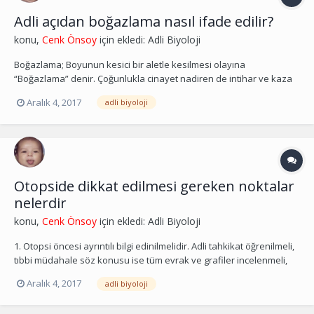
Adli açıdan boğazlama nasıl ifade edilir?
konu,
Cenk Önsoy
için ekledi:
Adli Biyoloji
Boğazlama; Boyunun kesici bir aletle kesilmesi olayına
“Boğazlama” denir. Çoğunlukla cinayet nadiren de intihar ve kaza
olarak karşımıza çıkmaktadır. Bu vakalarda boyun bölgesinde,
Aralık 4, 2017
adli biyoloji
farklı özellikler gösteren bir veya daha fazla kesici alet yarası
izlenir. Bu olgularda; a. karotisler, v. jugularisler...
Otopside dikkat edilmesi gereken noktalar
nelerdir
konu,
Cenk Önsoy
için ekledi:
Adli Biyoloji
1. Otopsi öncesi ayrıntılı bilgi edinilmelidir. Adli tahkikat öğrenilmeli,
tıbbi müdahale söz konusu ise tüm evrak ve grafiler incelenmeli,
yakınlarından genel tıbbi öykü alınmalıdır. Otopsi öncesi
Aralık 4, 2017
adli biyoloji
bilgilenmenin çok değerli bilgiler sağlayarak yaklaşımda ve
oluşacak kanaatte çok önemli olduğu unutul...