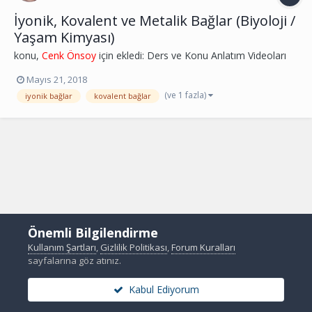
İyonik, Kovalent ve Metalik Bağlar (Biyoloji /
Yaşam Kimyası)
konu,
Cenk Önsoy
için ekledi:
Ders ve Konu Anlatım Videoları
Mayıs 21, 2018
(ve 1 fazla)
iyonik bağlar
kovalent bağlar
Önemli Bilgilendirme
Kullanım Şartları
,
Gizlilik Politikası
,
Forum Kuralları
sayfalarına göz atınız.
Kabul Ediyorum